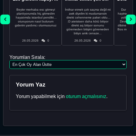
Beyler merhaba esc gitmeyi
İntihar etmek çok saçma değil mi
Dur Oğlum
planlıyorumda hiç gitmedim
awk diyelim ki muslumansin
hayirsever bi
hayatımda istanbul pendikte
direkt cehenneme paket oldun
yolla deme
oturuyorum nasıl bulurum
:D ateistsen daha kötü bitiyor
Devrim abi a
giderim yardımcı olurmusunuz
direkt aq bitiyor sonunu
dibine vurdu
göremeden bitişini göremeden
Bos muhabbe
bitiyo amk cenaze...
an
26.05.2026
0
26.05.2026
0
26.05
Yorumları Sırala:
Yorum Yaz
Yorum yapabilmek için
oturum açmalısınız
.