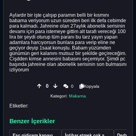
Aylardır bir işte çalışıp paramın belli bir kısmını
babama veriyorum uzun süreden beri ilk defa cebimde
para kalmadı. Jahreine olan 27aylık abonelik serisinin
devamı için para istemeye gittim alt tarafı vereceği 100
lira bir şeydi oturup tüm paranı bu tarz yayın yapan
adamlara harcıyorsun bunlara para verip eline ne
geçiyor deyip 1saat konuştu. Babam yüzümden
günümün geri kalanını mutsuz bir şekilde geçireceğim.
Cişdden kimse annesini babasını seçemiyor. Şimdi pc
başında jahreine olan abonelik serisinin son bulmasını
izliyorum
0
0
Kopyala
Kategori:
Makarna
Etiketler:
Benzer İçerikler
Esc gidicem kapayı koydum
İntihar etmek çok saçma değil mi