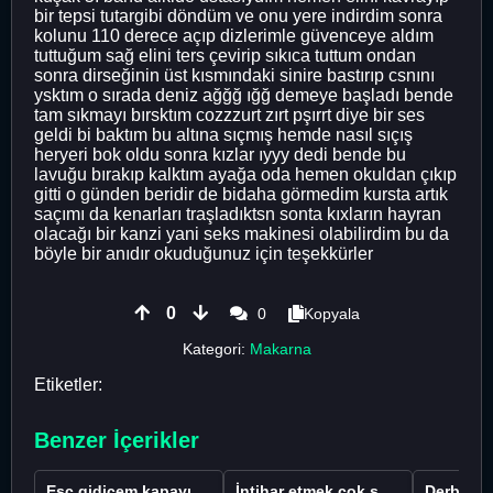
bir tepsi tutargibi döndüm ve onu yere indirdim sonra
kolunu 110 derece açıp dizlerimle güvenceye aldım
tuttuğum sağ elini ters çevirip sıkıca tuttum ondan
sonra dirseğinin üst kısmındaki sinire bastırıp csnını
ysktım o sırada deniz ağğğ ığğ demeye başladı bende
tam sıkmayı bırsktım cozzzurt zırt pşırrt diye bir ses
geldi bi baktım bu altına sıçmış hemde nasıl sıçış
heryeri bok oldu sonra kızlar ıyyy dedi bende bu
lavuğu bırakıp kalktım ayağa oda hemen okuldan çıkıp
gitti o günden beridir de bidaha görmedim kursta artık
saçımı da kenarları traşladıktsn sonta kıxların hayran
olacağı bir kanzi yani seks makinesi olabilirdim bu da
böyle bir anıdır okuduğunuz için teşekkürler
0
0
Kopyala
Kategori:
Makarna
Etiketler:
Benzer İçerikler
Esc gidicem kapayı koydum
İntihar etmek çok saçma değil mi