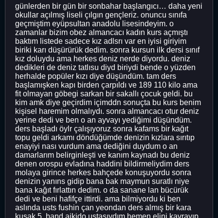
günlerden bir gün bir sonbahar başlangıcı… daha yeni
okullar açılmış liseli çılgın gençleriz. onuncu sınıfa
geçmiştim eyüpsultan anadolu lisesindeyim. o
zamanlar bizim obez almancacı kadın kurs açmıştı
baktım listede sadece kız adlsrı var en iyisi giriyim
biriki karı düşürürük dedim. sonra kursun ilk dersi sınıf
kız doluydu ama herkes deniz nerde diyordu. deniz
dedikleri de deniz tatlısu diyd biriydi bende o yüzden
herhalde popüler kızı diye düşündüm. tam ders
başlamışken kapı birden çarpıldı ve 189 110 kilo ama
fit olmayan göbegi sarkan bir sakallı çocuk geldi. bu
kim amk diye geçirdim içimddn sonuçta bu kurs benim
kişisel haremim olmalıydı. sonra almancacı otur deniz
yerine dedi ve ben o an ayvayı yediğimi düşündüm.
ders başladı öylr çalışıyoruz sonra kafams bir kağıt
topu geldi arkamı döndüğümde denizin kızlara sırıtıp
enayiyi nası vurdum ama dediğini duydum o an
damarlarım belirginleşti ve kanım kaynadı bu deniz
denen orospu evladına haddini bildirmeliydim ders
molaya girince herkes bahçede konuşuyordu sonra
denizin yanıns gidip bana bak maymun suratlı niye
bana kağıt fırlattın dedim. o da sanane lan bücürük
dedi ve beni hafifçe ittirdi. ama bilmiyordu ki ben
aslında usts fushin çan yeondan ders almış bir kara
kuşak 5. band aikido ustasıydım hemen elini kavrayıp