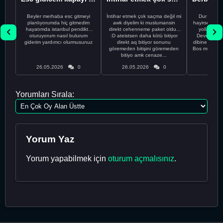
Beyler merhaba esc gitmeyi
İntihar etmek çok saçma değil mi
Dur Oğlum
planlıyorumda hiç gitmedim
awk diyelim ki muslumansin
hayirsever bi
hayatımda istanbul pendikte
direkt cehenneme paket oldun
yolla deme
oturuyorum nasıl bulurum
:D ateistsen daha kötü bitiyor
Devrim abi a
giderim yardımcı olurmusunuz
direkt aq bitiyor sonunu
dibine vurdu
göremeden bitişini göremeden
Bos muhabbe
bitiyo amk cenaze...
an
26.05.2026
0
26.05.2026
0
26.05
Yorumları Sırala:
Yorum Yaz
Yorum yapabilmek için
oturum açmalısınız
.