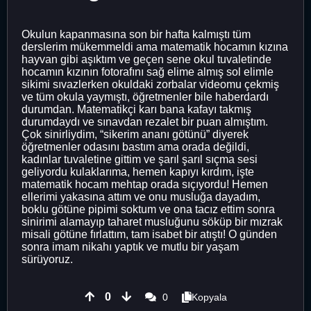
Okulun kapanmasına son bir hafta kalmıştı tüm
derslerim mükemmeldi ama matematik hocamın kızına
hayvan gibi aşıktım ve geçen sene okul tuvaletinde
hocamın kızının fotorafını sağ elime almış sol elimle
sikimi sıvazlerken okuldaki zorbalar videomu çekmiş
ve tüm okula yaymıştı, öğretmenler bile haberdardı
durumdan. Matematikçi karı bana kafayı takmış
durumdaydı ve sınavdan rezalet bir puan almıştım.
Çok sinirliydim, “sikerim ananı götünü” diyerek
öğretmenler odasını bastım ama orada değildi,
kadınlar tuvaletine gittim ve şarıl şarıl sıçma sesi
geliyordu kulaklarıma, hemen kapıyı kırdım, işte
matematik hocam mehtap orada sıçıyordu! Hemen
ellerimi yakasına attım ve onu musluğa dayadım,
boklu götüne pipimi soktum ve ona tacız ettim sonra
sinirimi alamayıp taharet musluğunu söküp bir mızrak
misali götüne fırlattım, tam isabet bir atıştı! O günden
sonra imam nikahı yaptık ve mutlu bir yaşam
sürüyoruz.
0
0
Kopyala