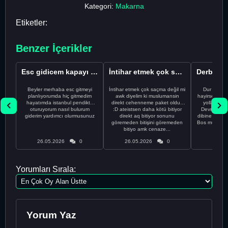
Kategori:
Makarna
Etiketler:
Benzer İçerikler
Esc gidicem kapayı koydum
İntihar etmek çok saçma değil mi
Beyler merhaba esc gitmeyi
İntihar etmek çok saçma değil mi
Dur Oğlum
planlıyorumda hiç gitmedim
awk diyelim ki muslumansin
hayirsever bi
hayatımda istanbul pendikte
direkt cehenneme paket oldun
yolla deme
oturuyorum nasıl bulurum
:D ateistsen daha kötü bitiyor
Devrim abi a
giderim yardımcı olurmusunuz
direkt aq bitiyor sonunu
dibine vurdu
göremeden bitişini göremeden
Bos muhabbe
bitiyo amk cenaze...
an
26.05.2026
0
26.05.2026
0
26.05
Yorumları Sırala:
Yorum Yaz