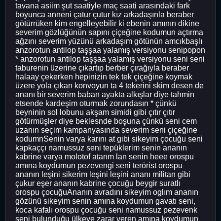
tavana asiim şut saatiyle maç saati arasındaki fark
boyunca anneni çatur çutur kız arkadaşınla beraber
götürrüken kim engelleyebilir ki ebenin amının dikine
severim gözlüğünün sapını çiçeğine kodumun açtırma
ağzını severim yüzünü arkadaşım götünün amcıkbaşlı
anzorotun antilop taşşaa yalamış versiyonu senipopon
* anzorotun antilop taşşaa yalamış versiyonu seni seni
taburenin üzerine çıkartıp berber çırağıyla beraber
halaay çekerken hepinizin tek tek çiçeğine koymak
üzere yola çıkan konvoyun ta 4 tekerini skim desen de
ananı bir severim baban ayakta alkışlar diye tahmin
etsende kardeşim oturmak zorundasın * çünkü
beyninin sol lobunu akşam simidi gibi çıtır çıtır
götürmüşler diye beklesnde boşuna çünkü seni cem
uzanın seçim kampanyasında severim seni çiçeğine
kodumnSenin varya karını at gibi sikeyim çocuğu seni
kapkaççı namussuz seni tepüklerim senin ananın
kabrine varya molotof atarım lan senin heee orospu
amına koydumun pezevengi seni terörist orospu
ananın leşini sikerim leşini leşini ananı militan gibi
çukur eşer ananın kabrine çocuğu beygir suratlı
orospu çocuğuAnanın avradını sikeyim oglım ananın
gözünü sikeyim senin amına koydumun gavatı seni,
koca kafalı orospu çocuğu seni namussuz pezevenk
seni bulunduğu ülkeye zarar veren amına koydumun