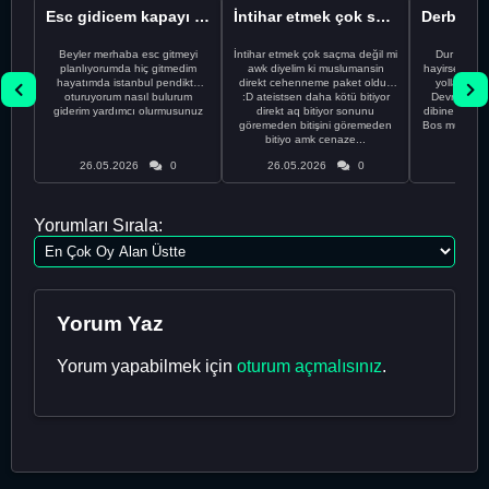
Esc gidicem kapayı koydum
İntihar etmek çok saçma değil mi
Beyler merhaba esc gitmeyi
İntihar etmek çok saçma değil mi
Dur Oğlum
planlıyorumda hiç gitmedim
awk diyelim ki muslumansin
hayirsever bi
hayatımda istanbul pendikte
direkt cehenneme paket oldun
yolla deme
oturuyorum nasıl bulurum
:D ateistsen daha kötü bitiyor
Devrim abi a
giderim yardımcı olurmusunuz
direkt aq bitiyor sonunu
dibine vurdu
göremeden bitişini göremeden
Bos muhabbe
bitiyo amk cenaze...
an
26.05.2026
0
26.05.2026
0
26.05
Yorumları Sırala:
Yorum Yaz
Yorum yapabilmek için
oturum açmalısınız
.