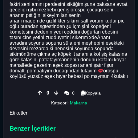
fakiri seni amını perdesini siktiğim şuna baksana avrat
geceliği gibi mezhebi geniş orospu çocuğu seni,
ananın pıttığını sikeyim lan senin
anani mademde gizlilikler sikimi sallıyorum kudur pic
oğlu buradan sgtestinden şu içmişini kopeğeni
kömetesini dedenin yedi ceddini doğurtan ebesini
tasını cinsiyetini zudduyetini sıkerım xdeAnanı
avradını soyunu sopunu sülaleni meşhebini esekteki
devesini mezarda ki nenesini soyunda sopunda
sikimönüme çıkma aç köpek it ananı alkol şiş kafasına
göre kafasını patlatayımannenin donunu kafamı koyar
mahallede gezerim eşek sopası anani şatır fışur
domaltı pompalıyım dudağından tutayım
orospu
köylüsü yüzsüz eşek hıyar bebesi po maymun 4kulaklı
0
0
Kopyala
Kategori:
Makarna
Etiketler:
Benzer İçerikler