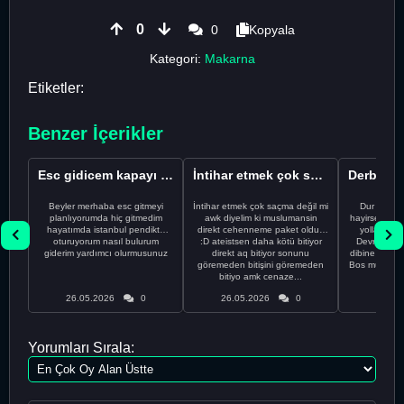
0
0
Kopyala
Kategori:
Makarna
Etiketler:
Benzer İçerikler
Esc gidicem kapayı koydum
İntihar etmek çok saçma değil mi
Beyler merhaba esc gitmeyi
İntihar etmek çok saçma değil mi
Dur Oğlum
planlıyorumda hiç gitmedim
awk diyelim ki muslumansin
hayirsever bi
hayatımda istanbul pendikte
direkt cehenneme paket oldun
yolla deme
oturuyorum nasıl bulurum
:D ateistsen daha kötü bitiyor
Devrim abi a
giderim yardımcı olurmusunuz
direkt aq bitiyor sonunu
dibine vurdu
göremeden bitişini göremeden
Bos muhabbe
bitiyo amk cenaze...
an
26.05.2026
0
26.05.2026
0
26.05
Yorumları Sırala: