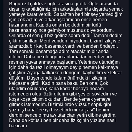
Bugün zil çaldı ve öğle arasına girdik. Öğle arasında
dışarı çıkabildiğimiz için arkadaşlarımla dışarda yemek
yemeye karar verdik. Sabahtan beri bir şey yemediğim
için çok açtım ve arkadaşlarımdan önce hemen
hazırlandım. Kapıda onları bekledim bir türlü
hazırlanamayınca gelmiyor musunuz diye sordum.
Onlarda öf sen git biz geliriz sonra dedi. Tamam dedim
çıktım sınıftan. Merdivenden iniyodum, bizim fizikçiyle
aramızda bir kaç basamak vardı ve benden öndeydi.
Tam sonraki basamağa adım atacaktım bir anda
itildim. Daha ne olduğunu anlamadan merdivende
resmen yuvarlanmaya başladım. Yeterince utandığım
için daha da rezil olmayayım deyip hemen kalkmaya
çalıştım. Ayağa kalkarken dengemi kaybettim ve tekrar
düştüm. Düşerkende kafam önümdeki fizikçinin
kalçasına girdi. Kadın bana baktı. Ben ona. Çok
utandım okuldan çıkana kadar hocaya hocam
istemeden oldu, özür dilerim gibi şeyler söyledim ve
koşa koşa çıktım okuldan. Bende yemek yemeye
gitmek istemedim. Bizimkilerde yüzsüz sapık gibi
yazmış bana "ee iyi hissettirdi mi kalçası" benim
derdim sence o mu aw utançtan yerin dibine girdim.
Daha da kötüsü ben bir daha fizikçinin yüzüne nasıl
bakıcam