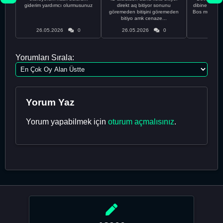
giderim yardımcı olurmusunuz
direkt aq bitiyor sonunu
dibine vurdu
göremeden bitişini göremeden
Bos muhabbe
bitiyo amk cenaze...
an
26.05.2026
0
26.05.2026
0
26.05
Yorumları Sırala:
Yorum Yaz
Yorum yapabilmek için
oturum açmalısınız
.