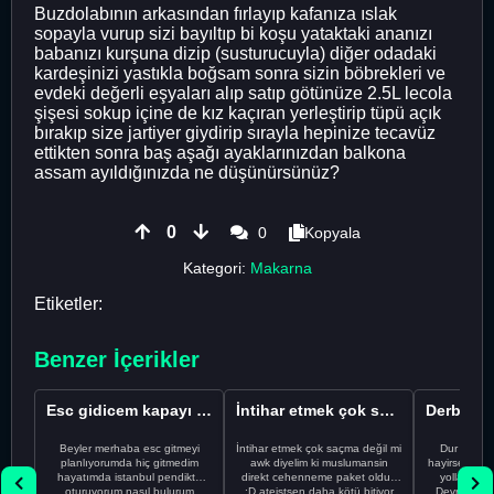
Buzdolabının arkasından fırlayıp kafanıza ıslak
sopayla vurup sizi bayıltıp bi koşu yataktaki ananızı
babanızı kurşuna dizip (susturucuyla) diğer odadaki
kardeşinizi yastıkla boğsam sonra sizin böbrekleri ve
evdeki değerli eşyaları alıp satıp götünüze 2.5L lecola
şişesi sokup içine de kız kaçıran yerleştirip tüpü açık
bırakıp size jartiyer giydirip sırayla hepinize tecavüz
ettikten sonra baş aşağı ayaklarınızdan balkona
assam ayıldığınızda ne düşünürsünüz?
0
0
Kopyala
Kategori:
Makarna
Etiketler:
Benzer İçerikler
Esc gidicem kapayı koydum
İntihar etmek çok saçma değil mi
Beyler merhaba esc gitmeyi
İntihar etmek çok saçma değil mi
Dur Oğlum
planlıyorumda hiç gitmedim
awk diyelim ki muslumansin
hayirsever bi
hayatımda istanbul pendikte
direkt cehenneme paket oldun
yolla deme
oturuyorum nasıl bulurum
:D ateistsen daha kötü bitiyor
Devrim abi a