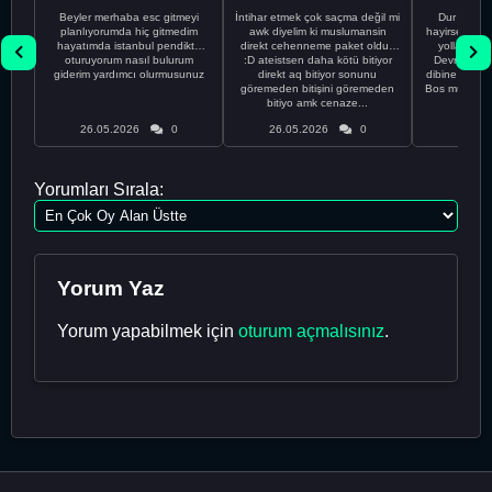
Beyler merhaba esc gitmeyi
İntihar etmek çok saçma değil mi
Dur Oğlum
planlıyorumda hiç gitmedim
awk diyelim ki muslumansin
hayirsever bi
hayatımda istanbul pendikte
direkt cehenneme paket oldun
yolla deme
oturuyorum nasıl bulurum
:D ateistsen daha kötü bitiyor
Devrim abi a
giderim yardımcı olurmusunuz
direkt aq bitiyor sonunu
dibine vurdu
göremeden bitişini göremeden
Bos muhabbe
bitiyo amk cenaze...
an
26.05.2026
0
26.05.2026
0
26.05
Yorumları Sırala:
Yorum Yaz
Yorum yapabilmek için
oturum açmalısınız
.