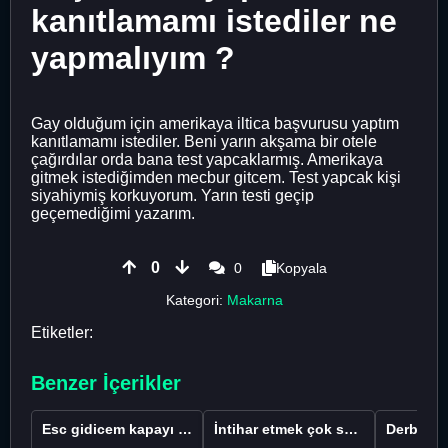
kanıtlamamı istediler ne
yapmalıyım ?
Gay olduğum için amerikaya iltica başvurusu yaptım
kanıtlamamı istediler. Beni yarın akşama bir otele
çağırdılar orda bana test yapcaklarmış. Amerikaya
gitmek istediğimden mecbur gitcem. Test yapcak kişi
siyahiymiş korkuyorum. Yarın testi geçip
geçemediğimi yazarım.
0
0
Kopyala
Kategori:
Makarna
Etiketler:
Benzer İçerikler
Esc gidicem kapayı koydum
İntihar etmek çok saçma değil mi