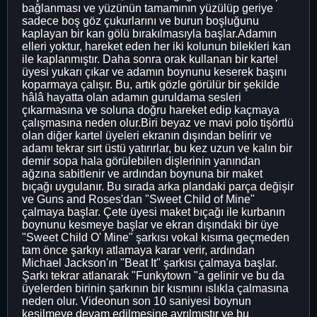
bağlanması ve yüzünün tamamının yüzülüp geriye
sadece boş göz çukurlarını ve burun boşluğunu
kaplayan bir kan gölü bırakılmasıyla başlar.Adamın
elleri yoktur, hareket eden her iki kolunun bilekleri kan
ile kaplanmıştır. Daha sonra orak kullanan bir kartel
üyesi yukarı çıkar ve adamın boynunu keserek başını
koparmaya çalışır. Bu, artık gözle görülür bir şekilde
hâlâ hayatta olan adamın guruldama sesleri
çıkarmasına ve soluna doğru hareket edip kaçmaya
çalışmasına neden olur.Biri beyaz ve mavi polo tişörtlü
olan diğer kartel üyeleri ekranın dışından belirir ve
adamı tekrar sırt üstü yatırırlar, bu kez uzun ve kalın bir
demir sopa hala görülebilen dişlerinin yanından
ağzına sabitlenir ve ardından boynuna bir maket
bıçağı uygulanır. Bu sırada arka plandaki parça değişir
ve Guns and Roses'dan "Sweet Child of Mine"
çalmaya başlar. Çete üyesi maket bıçağı ile kurbanın
boynunu kesmeye başlar ve ekran dışındaki bir üye
"Sweet Child O' Mine" şarkısı vokal kısıma geçmeden
tam önce şarkıyı atlamaya karar verir, ardından
Michael Jackson'ın "Beat It" şarkısı çalmaya başlar.
Şarkı tekrar atlanarak "Funkytown "a gelinir ve bu da
üyelerden birinin şarkının bir kısmını ıslıkla çalmasına
neden olur. Videonun son 10 saniyesi boynun
kesilmeye devam edilmesine ayrılmıştır ve bu