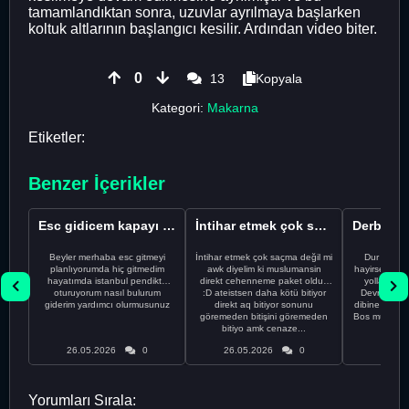
tamamlandıktan sonra, uzuvlar ayrılmaya başlarken
koltuk altlarının başlangıcı kesilir. Ardından video biter.
0
13
Kopyala
Kategori:
Makarna
Etiketler:
Benzer İçerikler
Esc gidicem kapayı koydum
İntihar etmek çok saçma değil mi
Beyler merhaba esc gitmeyi
İntihar etmek çok saçma değil mi
Dur Oğlum
planlıyorumda hiç gitmedim
awk diyelim ki muslumansin
hayirsever bi
hayatımda istanbul pendikte
direkt cehenneme paket oldun
yolla deme
oturuyorum nasıl bulurum
:D ateistsen daha kötü bitiyor
Devrim abi a
giderim yardımcı olurmusunuz
direkt aq bitiyor sonunu
dibine vurdu
göremeden bitişini göremeden
Bos muhabbe
bitiyo amk cenaze...
an
26.05.2026
0
26.05.2026
0
26.05
Yorumları Sırala: