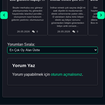
Beyler merhaba esc gitmeyi
İntihar etmek çok saçma değil mi
Dur Oğlum
planlıyorumda hiç gitmedim
awk diyelim ki muslumansin
hayirsever bi
hayatımda istanbul pendikte
direkt cehenneme paket oldun
yolla deme
oturuyorum nasıl bulurum
:D ateistsen daha kötü bitiyor
Devrim abi a
giderim yardımcı olurmusunuz
direkt aq bitiyor sonunu
dibine vurdu
göremeden bitişini göremeden
Bos muhabbe
bitiyo amk cenaze...
an
26.05.2026
0
26.05.2026
0
26.05
Yorumları Sırala:
Yorum Yaz
Yorum yapabilmek için
oturum açmalısınız
.