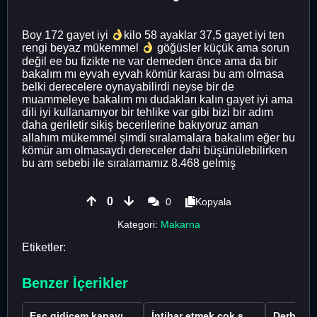
Boy 172 gayet iyi
kilo 58 ayaklar 37,5 gayet iyi ten
rengi beyaz mükemmel
göğüsler küçük ama sorun
değil ee bu fizikte ne var demeden önce ama da bir
bakalım mı eyvah eyvah kömür karası bu am olmasa
belki derecelere oynayabilirdi neyse bir de
muammeleye bakalım mı dudakları kalın gayet iyi ama
dili iyi kullanamıyor bir tehlike var gibi bizi bir adım
daha geriletir sikiş becerilerine bakıyoruz aman
allahım mükemmel şimdi sıralamalara bakalım eğer bu
kömür am olmasaydı dereceler dahi büşünülebilirken
bu am sebebi ile sıralamamız 8.468 gelmiş
0
0
Kopyala
Kategori:
Makarna
Etiketler:
Benzer İçerikler
Esc gidicem kapayı koydum
İntihar etmek çok saçma değil mi