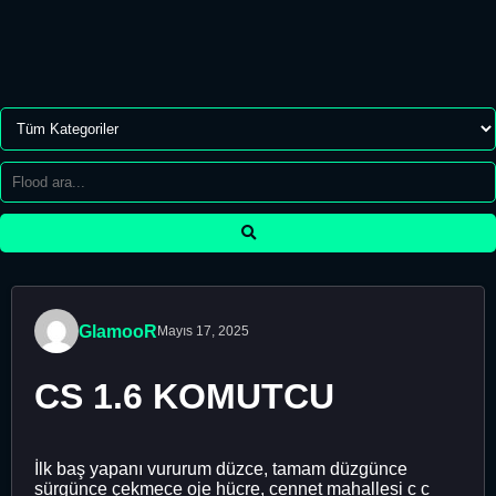
GlamooR
Mayıs 17, 2025
CS 1.6 KOMUTCU
İlk baş yapanı vururum düzce, tamam düzgünce
sürgünce çekmece oje hücre, cennet mahallesi c c