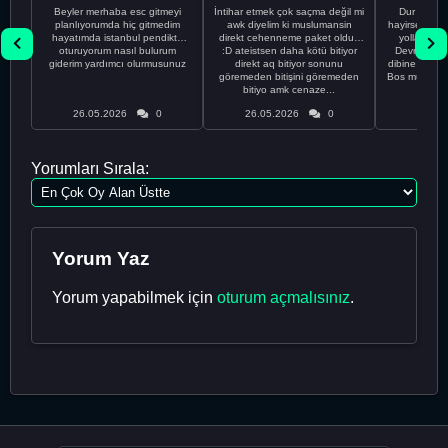
Beyler merhaba esc gitmeyi
İntihar etmek çok saçma değil mi
Dur Oğlum
planlıyorumda hiç gitmedim
awk diyelim ki muslumansin
hayirsever bi
hayatımda istanbul pendikte
direkt cehenneme paket oldun
yolla deme
oturuyorum nasıl bulurum
:D ateistsen daha kötü bitiyor
Devrim abi a
giderim yardımcı olurmusunuz
direkt aq bitiyor sonunu
dibine vurdu
göremeden bitişini göremeden
Bos muhabbe
bitiyo amk cenaze...
an
26.05.2026
0
26.05.2026
0
26.05
Yorumları Sırala:
Yorum Yaz
Yorum yapabilmek için
oturum açmalısınız
.