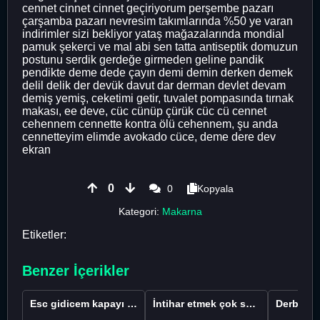
cennet cinnet cinnet geçiriyorum perşembe pazarı
çarşamba pazarı nevresim takımlarında %50 ye varan
indirimler sizi bekliyor yataş mağazalarında mondial
pamuk şekerci ve mal abi sen tatta antiseptik domuzun
postunu serdik gerdeğe girmeden geline pandik
pendikte deme dede çayın demi demin derken demek
delil delik der devük davut dar derman devlet devam
demiş yemiş, ceketimi getir, tuvalet pompasında tırnak
makası, ee deve, cüc cünüp çürük cüc cü cennet
cehennem cennette kontra ölü cehennem, şu anda
cennetteyim elimde avokado cüce, deme dere dev
ekran
0
0
Kopyala
Kategori:
Makarna
Etiketler:
Benzer İçerikler
Esc gidicem kapayı koydum
İntihar etmek çok saçma değil mi