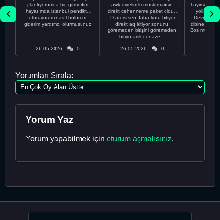
planlıyorumda hiç gitmedim
awk diyelim ki muslumansin
hayirsever bi
hayatımda istanbul pendikte
direkt cehenneme paket oldun
yolla deme
oturuyorum nasıl bulurum
:D ateistsen daha kötü bitiyor
Devrim abi a
giderim yardımcı olurmusunuz
direkt aq bitiyor sonunu
dibine vurdu
göremeden bitişini göremeden
Bos muhabbe
bitiyo amk cenaze...
an
26.05.2026
0
26.05.2026
0
26.05
Yorumları Sırala:
Yorum Yaz
Yorum yapabilmek için
oturum açmalısınız
.