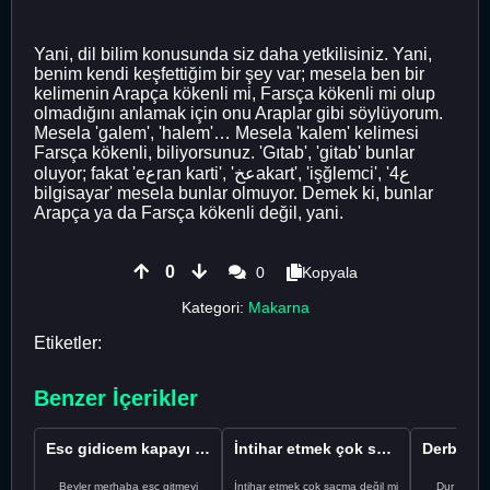
Yani, dil bilim konusunda siz daha yetkilisiniz. Yani,
benim kendi keşfettiğim bir şey var; mesela ben bir
kelimenin Arapça kökenli mi, Farsça kökenli mi olup
olmadığını anlamak için onu Araplar gibi söylüyorum.
Mesela 'galem', 'halem'… Mesela 'kalem' kelimesi
Farsça kökenli, biliyorsunuz. 'Gıtab', 'gitab' bunlar
oluyor; fakat 'eعran karti', 'عخakart', 'işğlemci', '4ع
bilgisayar' mesela bunlar olmuyor. Demek ki, bunlar
Arapça ya da Farsça kökenli değil, yani.
0
0
Kopyala
Kategori:
Makarna
Etiketler:
Benzer İçerikler
Esc gidicem kapayı koydum
İntihar etmek çok saçma değil mi
Beyler merhaba esc gitmeyi
İntihar etmek çok saçma değil mi
Dur Oğlum