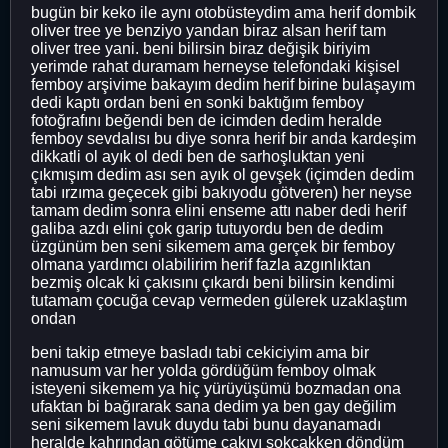
bugün bir keko ile aynı otobüsteydim ama herif dombik
oliver tree ye benziyo yandan biraz alsan herif tam
oliver tree yani. beni bilirsin biraz değişik biriyim
yerimde rahat duramam herneyse telefondaki kişisel
femboy arşivime bakayım dedim herif birine bulaşayım
dedi kaptı ordan beni en sonki baktığım femboy
fotoğrafını beğendi ben de icimden dedim heralde
femboy sevdalısı bu diye sonra herif bir anda kardeşim
dikkatli ol ayık ol dedi ben de sarhoşluktan yeni
çıkmışım dedim ası sen ayık ol gevşek (içimden dedim
tabi ırzıma geçecek gibi bakıyodu götveren) her neyse
tamam dedim sonra elini enseme attı naber dedi herif
galiba azdı elini çok garip tutuyordu ben de dedim
üzgünüm ben seni sikemem ama gerçek bir femboy
olmana yardımcı olabilirim herif fazla azgınlıktan
bezmiş olcak ki çakısını çıkardı beni bilirsin kendimi
tutamam çocuğa cevap vermeden gülerek uzaklaştım
ondan
beni takip etmeye basladı tabi cekiciyim ama bir
namusum var her yolda gördüğüm femboy olmak
isteyeni sikemem ya hiç yürüyüşümü bozmadan ona
ufaktan bi bağırarak sana dedim ya ben gay değilim
seni sikemem lavuk duydu tabi bunu dayanamadı
heralde kahrından götüme çakıyı sokçakken döndüm