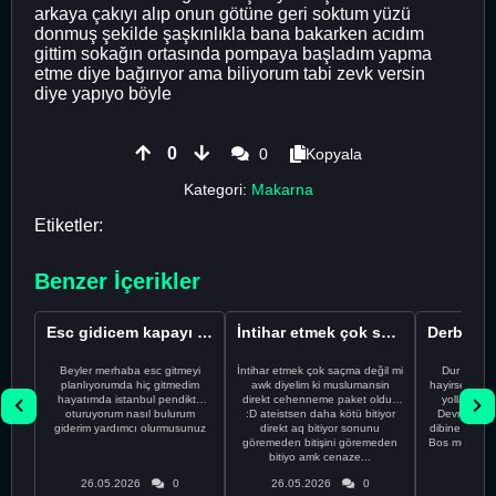
arkaya çakıyı alıp onun götüne geri soktum yüzü
donmuş şekilde şaşkınlıkla bana bakarken acıdım
gittim sokağın ortasında pompaya başladım yapma
etme diye bağırıyor ama biliyorum tabi zevk versin
diye yapıyo böyle
0
0
Kopyala
Kategori:
Makarna
Etiketler:
Benzer İçerikler
Esc gidicem kapayı koydum
İntihar etmek çok saçma değil mi
Beyler merhaba esc gitmeyi
İntihar etmek çok saçma değil mi
Dur Oğlum
planlıyorumda hiç gitmedim
awk diyelim ki muslumansin
hayirsever bi
hayatımda istanbul pendikte
direkt cehenneme paket oldun
yolla deme
oturuyorum nasıl bulurum
:D ateistsen daha kötü bitiyor
Devrim abi a
giderim yardımcı olurmusunuz
direkt aq bitiyor sonunu
dibine vurdu
göremeden bitişini göremeden
Bos muhabbe
bitiyo amk cenaze...
an
26.05.2026
0
26.05.2026
0
26.05