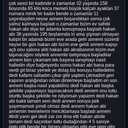
çok sexsi bir kadındır o zamanlar 32 yaşında 158
boyunda 65 kilo koca memeli büyük kalçalı ayakları 37
numara minik bir kadın bende o zamanlar 11
yaşındaydım neyse annem boşandıktan sonra çok
yalnız kalmaya başladı o zamanlar bizim ev sahibi
hakan abi diye bir adamla konuşmaya başladı hakan
abi 38 yasinda 195 boylarında iri ama şişman olmayan
kalıplı bir adamdı bizim eve arada gelir annemi süzerdi
neyse bir gün hakan abi bizim eve geldi annem kapıyı
açtı onu salona aldı hakan abi akrabasının bizim eve
taşınacağını söyledi annemle tartışmaya başladılar
annem ben çıkamam tek başıma tanışmayı nasıl
halledin diye bağırıyordu sonra hakan abi bana para
verdi git biraz yemek ye dolaş biz konuyu halledelim
dedi kafamı salladım çıkar gibi yaptım çıkmadım geri
kapının aralığından onları dinlemeye başladım en son
annem başka nasıl yapabiliriz dedi hakan abi başka
şekilde yapamayız taşınacaksın dedi annem onu tuttu
oturttu başka şekilde ne istiyorsan yaparım dedi hakan
abi baktı tamam seni dedi annem soruya pek
şaşırmamıstı şimdi olmaz dedi annem hakan abi
annemin memelerini mıncıklamaya başladı annem
ittirdi yarın gel dedi zar zor ikna etti hakan abide
tamam dedi saçından tuttu dudağından 4 5 saniye
öptü gitti bende hic birşey olmamış gibi eve girer gibi