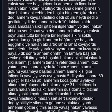
çalıştı sadece başı giriyordu annem ahh liyordu ve
hakan abinin karnını tutuyordu daha derine girmesin
diye hakan abi cebimden başka bir krem çıkardı o ne
dedi annem kayganlastirici dedi öbürü neydi dedi o
geciktiriciydi dedi annem kızdı 10 dakkan kaldı
bosalamazsan siktir git beni ilgilendirmiyo dedi hakan
abi onu sen 2 saat yap dedi annem kalkmaya çalıştı
boynunda tuttu bir eliyle bir eliylede sikini soktu
yarısından çoğu girdi annem böğürmeye başladı
ağğğhh diye hakan abi artık rahat rahat koyuyordu
memelerinide yalayarak yapıyordu annem kızarmıştı
baya 5 dk sonra annem ohhhh ıhh lamaya başladı
zevke geldi titreyerek boşaldı hakan abi sikini çıkardı
siki ıslanmıştı annem tamam yeter dedi annemi düz
yatırdı gene sonra koydu kafasını Annemin amını
götünü yalamaya başladı annem anime kızı gibi
inliyordu yavaş yavaş uyuşmuştu 5 dk yaladı sonra 69
a geçtiler hakan abi annemin koca götünü yalıyor
altında boğuluyor oda hakan abiye 31 cektiriyordu
sonra hakan abi kalktı annemin düz domalttı dizinin
altına yastık koydu amı direkt açıldı bu sefer
kayganlastirici olmadan sert sert sikmeye başladı
doggy sitiliyle sikerken götüne saplakta atıyordu
annemin gözler gitmiş arada yavaş hakan yavasss
diye inliyordu hakan abi 10 dk sonra annemin içine