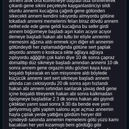
annem artık ona küfretmeye başladı oda sinirlenerek
çıkardı gene sikini peçeteyle kayganlastiriciyi sildi
oturdu annemi kucağına çağırdı gene götünden
sikecekti annem kendini sıkıyordu almıyordu götüne
tokatladı annemi memelerini felan biraz dövdü annem
nefret ede ede gene geldi kucağına bu sefer girdi
annem böğürmeye başladı aşırı kalın acıyor acıyor
demeye başladı hakan abi tuttu bir eliyle annemin
memesini ağzına aldı emmek için diğer eli annemin
götündeydi her zıplamadığında götüne sert şaplak
atıyordu annem o koskaca sikte ağlaya ağlaya
zıplıyordu ağğğhh çok kalın diye 10 dk sonra çapraz
domalttıp düz sikmeye başladı amından annemi 10 dk
sonra annem gene orgazm oldu gözleri kaya kaya
boşaldı fışkırarak en son misyonere aldı böylede
küçücük annemi sert sert sikmeye başladı annem
altında can cekisiyordu 20 dk sonra aşırı hızlandı
hakan abi annem sırtından sarılarak yavaş dedi gene
içine boşaldı titreyerek hakan abi sonra kalkmadan
öpüşmeye başladılar 2 3 dk sonra hakan abi giyindi
çıktıktan yarım saat sonra 9.30 da bende eve yeni
geliyormuş gibi yaptım salonu açar açmaz annemin
hayla çıplak yerde yattığını gördüm heryer döl
içindeydi salonda annemin memeleini götü yüzü karnı
bacakları her yeri kızarmıştı beni gördüğü gibi