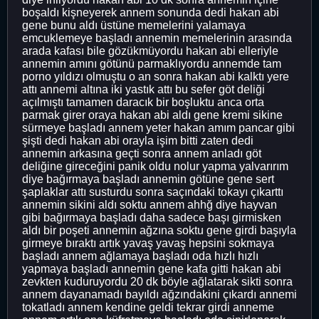
boşaldı kişneyerek annem sonunda dedi hakan abi
gene bunu aldı üstüne memelerini yalamaya
emcuklemeye başladı annemin memelerinin arasında
arada kafası bile gözükmüyordu hakan abi elleriyle
annemin amını götünü parmaklıyordu annemde tam
porno yıldızı olmuştu o an sonra hakan abi kalktı yere
attı annemi altına iki yastık attı bu sefer göt deliği
açılmıştı tamamen daracık bir boşluktu anca orta
parmak girer oraya hakan abi aldı gene kremi sikine
sürmeye başladı annem yeter hakan amım pancar gibi
şişti dedi hakan abi orayla işim bitti zaten dedi
annemin arkasına geçti sonra annem anladı göt
deliğine gireceğini panik oldu nolur yapma yalvarırım
diye bağırmaya başladı annemin götüne gene sert
şaplaklar attı susturdu sonra saçındaki tokayı çıkarttı
annemin sikini aldı soktu annem ahhğ diye hayvan
gibi bağırmaya başladı daha sadece başı girmisken
aldı bir poşeti annemin ağzına soktu gene girdi başıyla
girmeye bıraktı artık yavaş yavaş hepsini sokmaya
başladı annem ağlamaya başladı oda hızlı hızlı
yapmaya başladı annemin gene kafa gitti hakan abi
zevkten kuduruyordu 20 dk böyle ağlatarak sikti sonra
annem dayanamadı bayıldı ağzındakini çıkardı annemi
tokatladı annem kendine geldi tekrar girdi anneme