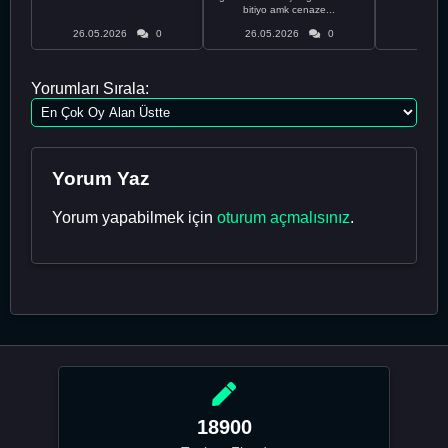
bitiyo amk cenaze...
an
26.05.2026
0
26.05.2026
0
26.05
Yorumları Sırala:
Yorum Yaz
Yorum yapabilmek için
oturum açmalısınız
.
18900