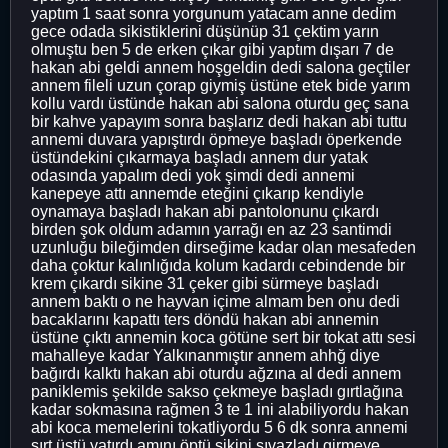
yaptım 1 saat sonra yorgunum yatacam anne dedim
gece odada sikistiklerini düşünüp 31 çektim yarın
olmuştu ben 5 de erken çıkar gibi yaptım dışarı 7 de
hakan abi geldi annem hoşgeldin dedi salona geçtiler
annem fileli uzun çorap giymiş üstüne etek bide yarım
kollu vardı üstünde hakan abi salona oturdu geç sana
bir kahve yapayım sonra başlarız dedi hakan abi tuttu
annemi duvara yapıştırdı öpmeye başladı öperkende
üstündekini çıkarmaya başladı annem dur yatak
odasında yapalım dedi yok şimdi dedi annemi
kanepeye attı annemde eteğini çıkarıp kendiyle
oynamaya başladı hakan abi pantolonunu çıkardı
birden şok oldum adamın yarrağı en az 23 santimdi
uzunluğu bileğimden dirseğime kadar olan mesafeden
daha çoktur kalınlığıda kolum kadardı cebindende bir
krem çıkardı sikine 31 çeker gibi sürmeye başladı
annem baktı o ne hayvan içime almam ben onu dedi
bacaklarını kapattı ters döndü hakan abi annemin
üstüne çıktı annemin koca götüne sert bir tokat attı sesi
mahalleye kadar Yalkınanmıştır annem ahhğ diye
bağırdı kalktı hakan abi oturdu ağzına al dedi annem
paniklemis şekilde sakso çekmeye başladı gırtlağına
kadar sokmasına rağmen 3 te 1 ini alabiliyordu hakan
abi koca memelerini tokatliyordu 5 6 dk sonra annemi
sırt üstü yatırdı amını öptü sikini sıvazladı girmeye