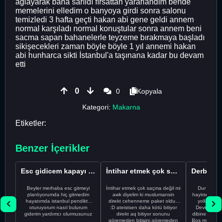
ağlayarak bana sarıldı fırsattan yararlandım bende
memelerini elledim o banyoya girdi sonra salonu
temizledi 3 hafta geçti hakan abi gene geldi annem
normal karşıladı normal konuştular sonra annem beni
sacma sapan bahanelerle teyzeme bırakmaya başladı
sikişecekleri zaman böyle böyle 1 yıl annemi hakan
abi hunharca sikti İstanbul'a taşınana kadar bu devam
etti
0
0
Kopyala
Kategori:
Makarna
Etiketler:
Benzer İçerikler
Esc gidicem kapayı koydum
İntihar etmek çok saçma değil mi
Beyler merhaba esc gitmeyi
İntihar etmek çok saçma değil mi
Dur Oğlum
planlıyorumda hiç gitmedim
awk diyelim ki muslumansin
hayirsever bi
hayatımda istanbul pendikte
direkt cehenneme paket oldun
yolla deme
oturuyorum nasıl bulurum
:D ateistsen daha kötü bitiyor
Devrim abi a
giderim yardımcı olurmusunuz
direkt aq bitiyor sonunu
dibine vurdu
göremeden bitişini göremeden
Bos muhabbe