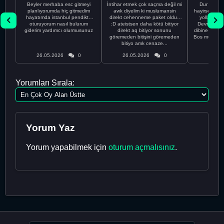
Beyler merhaba esc gitmeyi
İntihar etmek çok saçma değil mi
Dur Oğlum
planlıyorumda hiç gitmedim
awk diyelim ki muslumansin
hayirsever bi
hayatımda istanbul pendikte
direkt cehenneme paket oldun
yolla deme
oturuyorum nasıl bulurum
:D ateistsen daha kötü bitiyor
Devrim abi a
giderim yardımcı olurmusunuz
direkt aq bitiyor sonunu
dibine vurdu
göremeden bitişini göremeden
Bos muhabbe
bitiyo amk cenaze...
an
26.05.2026
0
26.05.2026
0
26.05
Yorumları Sırala:
Yorum Yaz
Yorum yapabilmek için
oturum açmalısınız
.