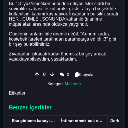
Bu “:3” yüz/emotikon beni deli ediyor. İster ciddi bir
sevimlilik çabası ile kullanılsın, ister alaycı bir şekilde
kullanılsın, kanımı kaynatıyor. İnsanların bu sikik suratı
HER . CÜMLE . SONUNDA kullanıldığı anime
müptelaları arasında oldukça yaygındır.
Cümlenin anlamı bile önemli değil, “Annem kuduz
köstebek fareleri tarafından paramparça edildi :3” gibi
bir şey bulabilirsiniz.
Zıvanadan çıkacak kadar önemsiz bir şey ancak
yasaklayabilseydim, yasaklardım.
0
0
Kopyala
Kategori:
Makarna
Etiketler:
Benzer İçerikler
Esc gidicem kapayı koydum
İntihar etmek çok saçma değil mi