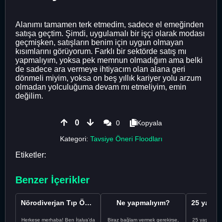
Alanımı tamamen terk etmedim, sadece el emeğinden
satışa geçtim. Şimdi, uygulamalı bir işçi olarak modası
geçmişken, satışların benim için uygun olmayan
kısımlarını görüyorum. Farklı bir sektörde satış mı
yapmalıyım, yoksa pek memnun olmadığım ama belki
de sadece ara vermeye ihtiyacım olan alana geri
dönmeli miyim, yoksa on beş yıllık kariyer yolu arzum
olmadan yolculuğuma devam mı etmeliyim, emin
değilim.
0
0
Kopyala
Kategori:
Tavsiye Öneri Floodları
Etiketler:
Benzer İçerikler
Nörodiverjan Tıp Öğrencisi Yeni Bir Yol Arıyor
Ne yapmalıyım?
Herkese merhaba! Ben İtalya'da
Biraz bağlam vermek gerekirse,
25 yaşındayı