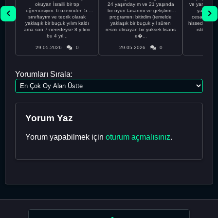
okuyan İsrailli bir tıp
24 yaşındayım ve 21 yaşında
ve yanlış kar
öğrencisiyim. 6 üzerinden 5.
bir oyun tasarımı ve geliştirme
yapmadı
sınıftayım ve teorik olarak
programını bitirdim (temelde
cesaretimin 
yaklaşık bir buçuk yılım kaldı
yaklaşık bir buçuk yıl süren
hissediyorum.
ama son 7-neredeyse 8 yılımı
resmi olmayan bir yüksek lisans
istikrarsız
bu 4 yıl...
e�...
29.05.2026
0
29.05.2026
0
29.05
Yorumları Sırala:
Yorum Yaz
Yorum yapabilmek için
oturum açmalısınız
.