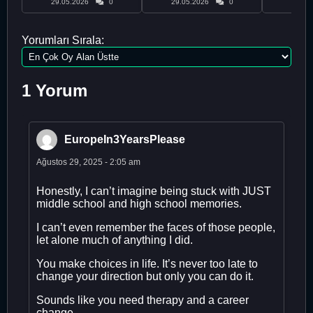
29.05.2026
0
29.05.2026
0
29.05
Yorumları Sırala:
1 Yorum
EuropeIn3YearsPlease
Ağustos 29, 2025 - 2:05 am
Honestly, I can’t imagine being stuck with JUST
middle school and high school memories.
I can’t even remember the faces of those people,
let alone much of anything I did.
You make choices in life. It’s never too late to
change your direction but only you can do it.
Sounds like you need therapy and a career
change.