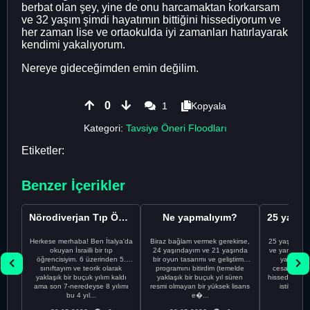
berbat olan şey, yine de onu harcamaktan korkarsam
ve 32 yaşım şimdi hayatımın bittiğini hissediyorum ve
her zaman lise ve ortaokulda iyi zamanları hatırlayarak
kendimi yakalıyorum.
Nereye gideceğimden emin değilim.
0
1
Kopyala
Kategori:
Tavsiye Öneri Floodları
Etiketler:
Benzer İçerikler
Nörodiverjan Tıp Öğrencisi Yeni Bir Yol Arıyor
Ne yapmalıyım?
Herkese merhaba! Ben İtalya'da
Biraz bağlam vermek gerekirse,
25 yaşındayı
okuyan İsrailli bir tıp
24 yaşındayım ve 21 yaşında
ve yanlış kar
öğrencisiyim. 6 üzerinden 5.
bir oyun tasarımı ve geliştirme
yapmadı
sınıftayım ve teorik olarak
programını bitirdim (temelde
cesaretimin 
yaklaşık bir buçuk yılım kaldı
yaklaşık bir buçuk yıl süren
hissediyorum.
ama son 7-neredeyse 8 yılımı
resmi olmayan bir yüksek lisans
istikrarsız
bu 4 yıl...
e�...