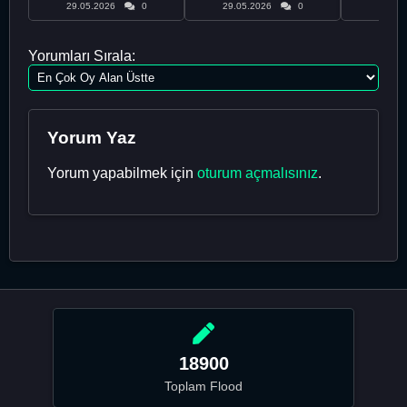
29.05.2026
0
29.05.2026
0
29.05
Yorumları Sırala:
Yorum Yaz
Yorum yapabilmek için
oturum açmalısınız
.
18900
Toplam Flood