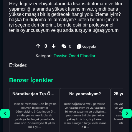
Hey, İngiliz edebiyatı alanında lisans diplomam ve film
yapımcılığı alanında yüksek lisansım var, şimdi bana
yüksek maaşlı bir iş getirecek hangi yolu izlemeliyim?
başka bir diploma mı almalıyım? lütfen benim için en
iyi seçenekleri önerin.. ben de eski bir profesyonel
tenis oyuncusuyum ve şu anda turşuyla uğraşıyorum
0
0
Kopyala
Kategori:
Tavsiye Öneri Floodları
Etiketler:
Benzer İçerikler
Nörodiverjan Tıp Öğrencisi Yeni Bir Yol Arıyor
Ne yapmalıyım?
Herkese merhaba! Ben İtalya'da
Biraz bağlam vermek gerekirse,
25 yaşındayı
okuyan İsrailli bir tıp
24 yaşındayım ve 21 yaşında
ve yanlış kar
öğrencisiyim. 6 üzerinden 5.
bir oyun tasarımı ve geliştirme
yapmadı
sınıftayım ve teorik olarak
programını bitirdim (temelde
cesaretimin 
yaklaşık bir buçuk yılım kaldı
yaklaşık bir buçuk yıl süren
hissediyorum.
ama son 7-neredeyse 8 yılımı
resmi olmayan bir yüksek lisans
istikrarsız
bu 4 yıl...
e�...