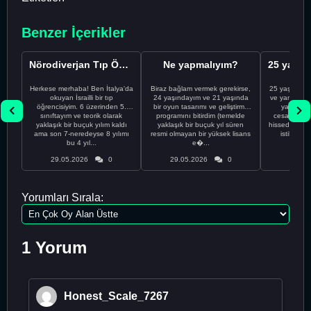
Benzer İçerikler
Nörodiverjan Tıp Öğrencisi Yeni Bir Yol Arıyor
Ne yapmalıyım?
Herkese merhaba! Ben İtalya'da
Biraz bağlam vermek gerekirse,
25 yaşındayı
okuyan İsrailli bir tıp
24 yaşındayım ve 21 yaşında
ve yanlış kar
öğrencisiyim. 6 üzerinden 5.
bir oyun tasarımı ve geliştirme
yapmadı
sınıftayım ve teorik olarak
programını bitirdim (temelde
cesaretimin 
yaklaşık bir buçuk yılım kaldı
yaklaşık bir buçuk yıl süren
hissediyorum.
ama son 7-neredeyse 8 yılımı
resmi olmayan bir yüksek lisans
istikrarsız
bu 4 yıl...
e�...
29.05.2026
0
29.05.2026
0
29.05
Yorumları Sırala:
1 Yorum
Honest_Scale_7267