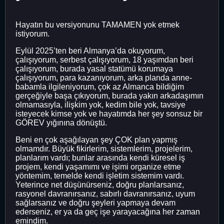
Hayatın bu versiyonunu TAMAMEN yok etmek
istiyorum.
Eylül 2025’ten beri Almanya’da okuyorum,
çalışıyorum, serbest çalışıyorum, 18 yaşımdan beri
çalışıyorum, burada yasal statümü korumaya
çalışıyorum, para kazanıyorum, arka planda anne-
babamla ilgileniyorum, çok az Almanca bildiğim
gerçeğiyle başa çıkıyorum, burada yakın arkadaşımın
olmamasıyla, ilişkim yok, kedim bile yok, tavsiye
isteyecek kimse yok ve hayatımda her şey sonsuz bir
GÖREV yığınına dönüştü.
Beni en çok aşağılayan şey ÇOK plan yapmış
olmamdır. Büyük fikirlerim, sistemlerim, projelerim,
planlarım vardı; bunlar arasında kendi küresel iş
projem, kendi yaşamımı ve işimi organize etme
yöntemim, temelde kendi işletim sistemim vardı.
Yeterince net düşünürseniz, doğru planlarsanız,
rasyonel davranırsanız, sabırlı davranırsanız, uyum
sağlarsanız ve doğru şeyleri yapmaya devam
ederseniz, er ya da geç işe yarayacağına her zaman
emindim.