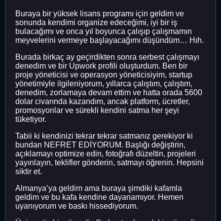
Buraya bir yüksek lisans programı için geldim ve
sonunda kendimi organize edeceğimi, iyi bir iş
bulacağımı ve onca yıl boyunca çalışıp çalışmamın
meyvelerini vermeye başlayacağımı düşündüm… Hıh.
Burada birkaç ay geçirdikten sonra serbest çalışmayı
denedim ve bir Upwork profili oluşturdum. Ben bir
proje yöneticisi ve operasyon yöneticisiyim, startup
yönetimiyle ilgileniyorum, yıllarca çalıştım, çalıştım,
denedim, zorlamaya devam ettim ve hatta orada 5600
dolar civarında kazandım, ancak platform, ücretler,
promosyonlar ve sürekli kendini satma her şeyi
tüketiyor.
Tabii ki kendinizi tekrar tekrar satmanız gerekiyor ki
bundan NEFRET EDİYORUM. Başlığı değiştirin,
açıklamayı optimize edin, fotoğrafı düzeltin, projeleri
yayınlayın, teklifler gönderin, satmayı öğrenin. Hepsini
siktir et.
Almanya’ya geldim ama buraya şimdiki kafamla
geldim ve bu kafa kendine dayanamıyor. Hemen
uyanıyorum ve baskı hissediyorum.