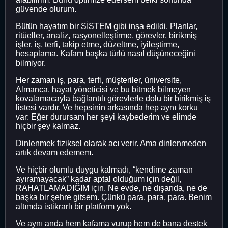
güvende olurum.
Bütün hayatım bir SİSTEM gibi inşa edildi. Planlar,
ritüeller, analiz, rasyonelleştirme, görevler, birikmiş
işler, iş, terfi, takip etme, düzeltme, iyileştirme,
hesaplama. Kafam başka türlü nasıl düşüneceğini
bilmiyor.
Her zaman iş, para, terfi, müşteriler, üniversite,
Almanca, hayat yöneticisi ve bu bitmek bilmeyen
kovalamacayla bağlantılı görevlerle dolu bir birikmiş iş
listesi vardır. Ve hepsinin arkasında hep aynı korku
var: Eğer durursam her şeyi kaybederim ve elimde
hiçbir şey kalmaz.
Dinlenmek fiziksel olarak acı verir. Ama dinlenmeden
artık devam edemem.
Ve hiçbir olumlu duygu kalmadı, “kendime zaman
ayıramayacak” kadar aptal olduğum için değil,
RAHATLAMADIĞIM için. Ne evde, ne dışarıda, ne de
başka bir şehre gitsem. Çünkü para, para, para. Benim
altımda istikrarlı bir platform yok.
Ve aynı anda hem kafama vurup hem de bana destek