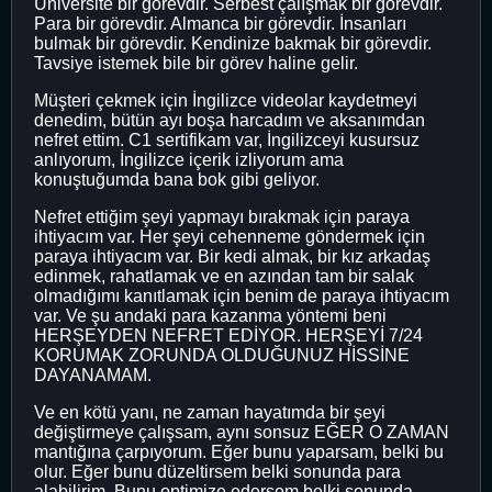
Üniversite bir görevdir. Serbest çalışmak bir görevdir.
Para bir görevdir. Almanca bir görevdir. İnsanları
bulmak bir görevdir. Kendinize bakmak bir görevdir.
Tavsiye istemek bile bir görev haline gelir.
Müşteri çekmek için İngilizce videolar kaydetmeyi
denedim, bütün ayı boşa harcadım ve aksanımdan
nefret ettim. C1 sertifikam var, İngilizceyi kusursuz
anlıyorum, İngilizce içerik izliyorum ama
konuştuğumda bana bok gibi geliyor.
Nefret ettiğim şeyi yapmayı bırakmak için paraya
ihtiyacım var. Her şeyi cehenneme göndermek için
paraya ihtiyacım var. Bir kedi almak, bir kız arkadaş
edinmek, rahatlamak ve en azından tam bir salak
olmadığımı kanıtlamak için benim de paraya ihtiyacım
var. Ve şu andaki para kazanma yöntemi beni
HERŞEYDEN NEFRET EDİYOR. HERŞEYİ 7/24
KORUMAK ZORUNDA OLDUĞUNUZ HİSSİNE
DAYANAMAM.
Ve en kötü yanı, ne zaman hayatımda bir şeyi
değiştirmeye çalışsam, aynı sonsuz EĞER O ZAMAN
mantığına çarpıyorum. Eğer bunu yaparsam, belki bu
olur. Eğer bunu düzeltirsem belki sonunda para
alabilirim. Bunu optimize edersem belki sonunda