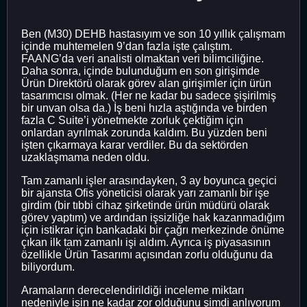
Ben (M30) DEHB hastasıyım ve son 10 yıllık çalışmam
içinde muhtemelen 9’dan fazla işte çalıştım.
FAANG’da veri analisti olmaktan veri bilimciliğine.
Daha sonra, içinde bulunduğum en son girişimde
Ürün Direktörü olarak görev alan girişimler için ürün
tasarımcısı olmak. (Her ne kadar bu sadece şişirilmiş
bir unvan olsa da.) İş beni hızla aştığında ve birden
fazla C Suite’i yönetmekte zorluk çektiğim için
onlardan ayrılmak zorunda kaldım. Bu yüzden beni
işten çıkarmaya karar verdiler. Bu da sektörden
uzaklaşmama neden oldu.
Tam zamanlı işler arasındayken, 3 ay boyunca geçici
bir ajansta Ofis yöneticisi olarak yarı zamanlı bir işe
girdim (bir tıbbi cihaz şirketinde ürün müdürü olarak
görev yaptım) ve ardından işsizliğe hak kazanmadığım
için istikrar için bankadaki bir çağrı merkezinde önüme
çıkan ilk tam zamanlı işi aldım. Ayrıca iş piyasasının
özellikle Ürün Tasarımı açısından zorlu olduğunu da
biliyordum.
Aramaların derecelendirildiği inceleme miktarı
nedeniyle işin ne kadar zor olduğunu şimdi anlıyorum