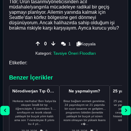
Tldr; Ürün tasarımı/yöneticisinden acil
müdahale/yangınla mücadeleye radikal bir geçiş
yapmayı planlıyor. Ailemin yanında kalmak için
Seattle’dan körfez bölgesine geri dönmeyi
düşünüyorum. Ancak halihazırda sahip olduğum işi
bırakma riskiyle karşı karşıyayım. Ayrıca kurucu yolu?
0
1
Kopyala
Kategori:
Tavsiye Öneri Floodları
Etiketler:
Benzer İçerikler
Nörodiverjan Tıp Öğrencisi Yeni Bir Yol Arıyor
Ne yapmalıyım?
Herkese merhaba! Ben İtalya'da
Biraz bağlam vermek gerekirse,
25 yaşındayı
okuyan İsrailli bir tıp
24 yaşındayım ve 21 yaşında
ve yanlış kar
öğrencisiyim. 6 üzerinden 5.
bir oyun tasarımı ve geliştirme
yapmadı
sınıftayım ve teorik olarak
programını bitirdim (temelde
cesaretimin 
yaklaşık bir buçuk yılım kaldı
yaklaşık bir buçuk yıl süren
hissediyorum.
ama son 7-neredeyse 8 yılımı
resmi olmayan bir yüksek lisans
istikrarsız
bu 4 yıl...
e�...
29.05.2026
0
29.05.2026
0
29.05