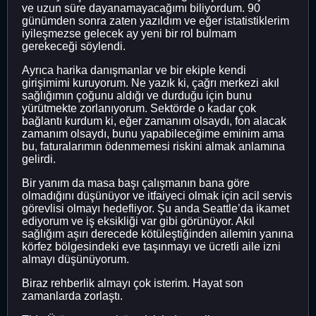
ve uzun süre dayanamayacağımı biliyordum. 90
günümden sonra zaten yazıldım ve eğer istatistiklerim
iyileşmezse gelecek ay yeni bir rol bulmam
gerekeceği söylendi.
Ayrıca harika danışmanlar ve bir ekiple kendi
girişimimi kuruyorum. Ne yazık ki, çağrı merkezi akıl
sağlığımın çoğunu aldığı ve durduğu için bunu
yürütmekte zorlanıyorum. Sektörde o kadar çok
bağlantı kurdum ki, eğer zamanım olsaydı, fon alacak
zamanım olsaydı, bunu yapabileceğime eminim ama
bu, faturalarımın ödenmemesi riskini almak anlamına
gelirdi.
Bir yanım da masa başı çalışmanın bana göre
olmadığını düşünüyor ve itfaiyeci olmak için acil servis
görevlisi olmayı hedefliyor. Şu anda Seattle’da ikamet
ediyorum ve iş eksikliği var gibi görünüyor. Akıl
sağlığım aşırı derecede kötüleştiğinden ailemin yanına
körfez bölgesindeki eve taşınmayı ve ücretli aile izni
almayı düşünüyorum.
Biraz rehberlik almayı çok isterim. Hayat son
zamanlarda zorlaştı.