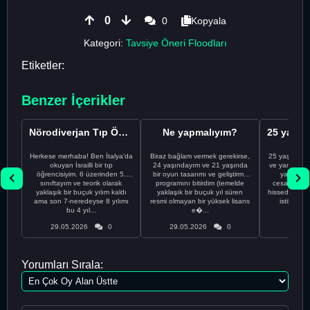
0
0
Kopyala
Kategori:
Tavsiye Öneri Floodları
Etiketler:
Benzer İçerikler
Nörodiverjan Tıp Öğrencisi Yeni Bir Yol Arıyor
Ne yapmalıyım?
Herkese merhaba! Ben İtalya'da
Biraz bağlam vermek gerekirse,
25 yaşındayı
okuyan İsrailli bir tıp
24 yaşındayım ve 21 yaşında
ve yanlış kar
öğrencisiyim. 6 üzerinden 5.
bir oyun tasarımı ve geliştirme
yapmadı
sınıftayım ve teorik olarak
programını bitirdim (temelde
cesaretimin 
yaklaşık bir buçuk yılım kaldı
yaklaşık bir buçuk yıl süren
hissediyorum.
ama son 7-neredeyse 8 yılımı
resmi olmayan bir yüksek lisans
istikrarsız
bu 4 yıl...
e�...
29.05.2026
0
29.05.2026
0
29.05
Yorumları Sırala: