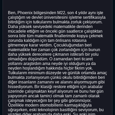
Ben, Phoenix bölgesinden M22, son 4 yıldır aynı işte
çalıştığım ve devlet üniversitesini işletme sertifikasıyla
bitirdiğim için tutkularımı bulmakta zorluk çekiyorum.
Daha yüksek seviyedeki matematikle derinden
mücadele ettiğim ve önceki gün saatlerce çalıştıktan
sonra bile tüm matematik finallerimde kopya çekmek
zorunda kaldığım için tam önlisans rotasına
gitmemeye karar verdim. Çocukluğumdan beri
matematikle her zaman çok zorlandığım için bunun
daha yüksek derecelere çıkmanın istikrarlı bir yolu
olmadığını düşündüm. O zamandan beri ticaret
yollarını araştırdım ama neyde iyi olduğum ya da
neyden hoşlandığım hakkında hiçbir fikrim yok.
Tutkularım minimum düzeyde ve günlük ortamda amaç
bulmakta zorlanıyorum çünkü okulu bitirdiğimden beri
diğer insanların zamanını ve alanını alıyormuşum gibi
hissediyorum. Bir klasiği restore ettiğim için arabalar
üzerinde çalışmaktan keyif alıyorum ve bunu her gün
yapıyorum ancak tamirci olmak tam zamanlı olarak
çalışmak isteyeceğim bir şey gibi görünmüyor.
Özellikle modern otomobillerin karmaşıklığıyla
uğraşırken, eski teknolojinin basitliğini seviyorum, bu
yüzden diğer arabam da daha eski. Şu anki işim,