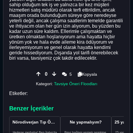
sahip olduğum tek iş ve yalnızca bir kez müşteri
hizmetleri satış müdürü olarak terfi ettirildim, ancak
maaşım orada bulunduğum süreye göre neredeyse
yeterli değil, ancak çalışma saatlerim temelde garantili
ve ihtiyacım olan her gün izin alıyorum, bu yüzden bu
kadar uzun süre kaldım. Ellerimle çalışmaktan ve
üretken olmaktan hoşlanıyorum ama hayatta hiçbir
yönüm yok ve hala evde aileme kira ödüyorum ve
ilerleyemiyorum ve genel olarak hayatta kendimi
geride hissediyorum. Dışarıda yol tarifi önerebilecek
biri varsa, tavsiyeniz çok takdir edilecektir.
0
5
Kopyala
Kategori:
Tavsiye Öneri Floodları
Etiketler:
Benzer İçerikler
Nörodiverjan Tıp Öğrencisi Yeni Bir Yol Arıyor
Ne yapmalıyım?
Herkese merhaba! Ben İtalya'da
Biraz bağlam vermek gerekirse,
25 yaşındayı