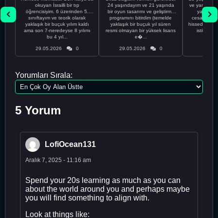
okuyan İsrailli bir tıp
24 yaşındayım ve 21 yaşında
ve yanlış kar
öğrencisiyim. 6 üzerinden 5.
bir oyun tasarımı ve geliştirme
yapmadı
sınıftayım ve teorik olarak
programını bitirdim (temelde
cesaretimin 
yaklaşık bir buçuk yılım kaldı
yaklaşık bir buçuk yıl süren
hissediyorum.
ama son 7-neredeyse 8 yılımı
resmi olmayan bir yüksek lisans
istikrarsız
bu 4 yıl...
e�...
29.05.2026
0
29.05.2026
0
29.05
Yorumları Sırala:
5 Yorum
LofiOcean131
Aralık 7, 2025 - 11:16 am
Spend your 20s learning as much as you can
about the world around you and perhaps maybe
you will find something to align with.
Look at things like: