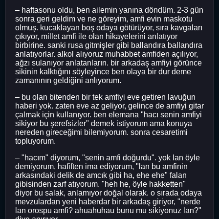
– haftasonu oldu, ben ailemin yanına döndüm. 2-3 gün
sonra geri geldim ve ne göreyim, amfi evin maskotu
olmuş. kucaklayan boş odaya götürüyor, sıra kavgaları
çıkıyor, millet amfi ile olan hikayelerini anlatıyor
birbirine. sanki rusa gitmişler gibi ballandıra ballandıra
anlatıyorlar. alkol alıyoruz muhabbet amfiden açılıyor,
ağzı sulanıyor anlatanların. bir arkadaş amfiyi görünce
sikinin kalktığını söyleyince ben olaya bir dur deme
zamanının geldiğini anlıyorum.
– bu olan bitenden bir tek amfiyi eve getiren lavuğun
haberi yok. zaten eve az geliyor, gelince de amfiyi gitar
çalmak için kullanıyor. ben elemana "hacı senin amfiyi
sikiyor bu şerefsizler" demek istiyorum ama konuya
nereden gireceğimi bilemiyorum. sonra cesaretimi
topluyorum.
– "hacım" diyorum, "senin amfi doğurdu". yok lan öyle
demiyorum, hafiften ima ediyorum, "lan bu amfinin
arkasındaki delik de amcık gibi ha, ehe ehe" falan
gibisinden zarf atıyorum. "heh he, öyle hakketten"
diyor bu salak, anlamıyor doğal olarak. o sırada odaya
mevzulardan yeni haberdar bir arkadaş giriyor, "nerde
lan orospu amfi? ahuahuhau bunu mu sikiyonuz lan?"