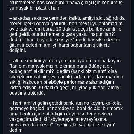
muhtemelen bas kolonunun hava çıkışı için konulmuş,
yumuşak bir plastik huni.
– arkadaş sakince yerinden kalktı, amfiyi aldı, ağırdı da
meret, içerki odaya götürdü. ben mevzuyu anlamadım,
öyle bakıyorum buna. 10 dakika geçti bu ibne amfi ile
geri geldi, oturdu hemen sigara yaktı. "naptın lan?"
dedim, "hacı böyle bi sikiş yok" dedi. hassiktir dedim
gittim inceledim amfiyi, harbi sabunlamış sikmiş
deliğini.
– attım kendimi yerden yere, gülüyorum amına koyim.
"lan olm manyak mısın, eleman bunu ödünç aldı,
ödünç amfi sikilir mi?" dedim (sanki bizim amfi olsa
sikmek normal bir şey olacak). adam ısrarla daha önce
siktiği kızlardan bileböyle performans alamadığını
iddaa ediyor. 30 dakika geçti, bu yine yüklendi amfiyi
odasına götürdü.
– herif amfiyi gelin getirdi sanki amına koyim, kolkola
gezmeye başladılar neredeyse. beni de aldı bir merak
ama herifin içine attırdığını duyunca denemekten
vazgeçtim. dedi ki "söylemeyelim ev tayfasına,
orospuya dönmesin". "senin akıl sağlığını sikeyim"
dedim.