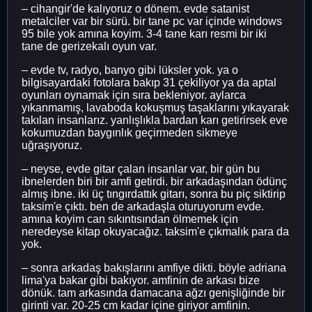
– cihangir'de kalıyoruz o dönem. evde satanist
metalciler var bir sürü. bir tane pc var içinde windows
95 bile yok amına koyim. 3-4 tane karı resmi bir iki
tane de gerizekalı oyun var.
– evde tv, radyo, banyo gibi lüksler yok. ya o
bilgisayardaki fotolara bakıp 31 çekiliyor ya da aptal
oyunları oynamak için sıra bekleniyor. aylarca
yıkanmamış, lavaboda kokuşmuş taşaklarını yıkayarak
takılan insanlarız. yanlışlıkla bardan karı getirirsek eve
kokumuzdan baygınlık geçirmeden sikmeye
uğraşıyoruz.
– neyse, evde gitar çalan insanlar var, bir gün bu
ibnelerden biri bir amfi getirdi. bir arkadaşından ödünç
almış ibne. iki üç tıngırdattık gitarı, sonra bu piç siktirip
taksim'e çıktı. ben de arkadaşla oturuyorum evde.
amına koyim can sıkıntısından ölmemek için
neredeyse kitap okuyacağız. taksim'e çıkmalık para da
yok.
– sonra arkadaş bakışlarını amfiye dikti. böyle adriana
lima'ya bakar gibi bakıyor. amfinin de arkası bize
dönük. tam arkasında damacana ağzı genişliğinde bir
girinti var. 20-25 cm kadar içine giriyor amfinin.