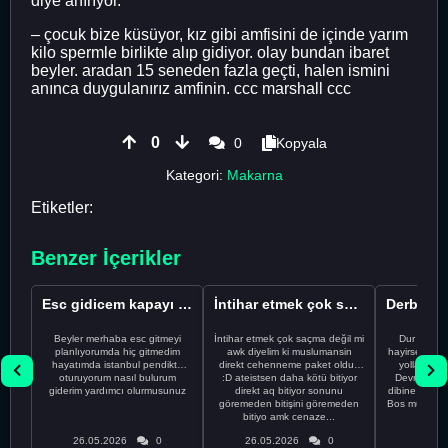
diye anırıyor.
– çocuk bize küsüyor, kız gibi amfisini de içinde yarım
kilo spermle birlikte alıp gidiyor. olay bundan ibaret
beyler. aradan 15 seneden fazla geçti, halen ismini
anınca duygulanırız amfinin. ccc marshall ccc
0
0
Kopyala
Kategori:
Makarna
Etiketler:
Benzer İçerikler
Esc gidicem kapayı koydum
İntihar etmek çok saçma değil mi
Beyler merhaba esc gitmeyi
İntihar etmek çok saçma değil mi
Dur Oğlum
planlıyorumda hiç gitmedim
awk diyelim ki muslumansin
hayirsever bi
hayatımda istanbul pendikte
direkt cehenneme paket oldun
yolla deme
oturuyorum nasıl bulurum
:D ateistsen daha kötü bitiyor
Devrim abi a
giderim yardımcı olurmusunuz
direkt aq bitiyor sonunu
dibine vurdu
göremeden bitişini göremeden
Bos muhabbe
bitiyo amk cenaze...
an
26.05.2026
0
26.05.2026
0
26.05