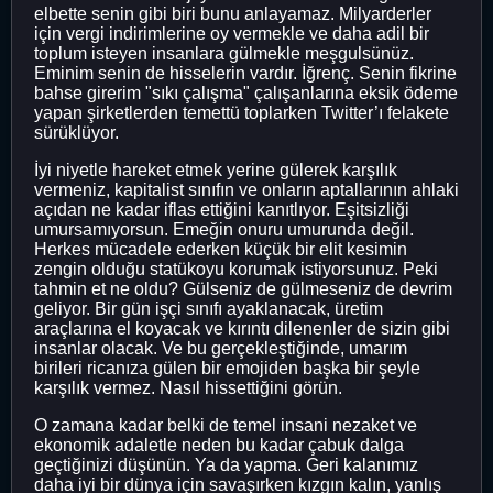
elbette senin gibi biri bunu anlayamaz. Milyarderler
için vergi indirimlerine oy vermekle ve daha adil bir
toplum isteyen insanlara gülmekle meşgulsünüz.
Eminim senin de hisselerin vardır. İğrenç. Senin fikrine
bahse girerim "sıkı çalışma" çalışanlarına eksik ödeme
yapan şirketlerden temettü toplarken Twitter’ı felakete
sürüklüyor.
İyi niyetle hareket etmek yerine gülerek karşılık
vermeniz, kapitalist sınıfın ve onların aptallarının ahlaki
açıdan ne kadar iflas ettiğini kanıtlıyor. Eşitsizliği
umursamıyorsun. Emeğin onuru umurunda değil.
Herkes mücadele ederken küçük bir elit kesimin
zengin olduğu statükoyu korumak istiyorsunuz. Peki
tahmin et ne oldu? Gülseniz de gülmeseniz de devrim
geliyor. Bir gün işçi sınıfı ayaklanacak, üretim
araçlarına el koyacak ve kırıntı dilenenler de sizin gibi
insanlar olacak. Ve bu gerçekleştiğinde, umarım
birileri ricanıza gülen bir emojiden başka bir şeyle
karşılık vermez. Nasıl hissettiğini görün.
O zamana kadar belki de temel insani nezaket ve
ekonomik adaletle neden bu kadar çabuk dalga
geçtiğinizi düşünün. Ya da yapma. Geri kalanımız
daha iyi bir dünya için savaşırken kızgın kalın, yanlış