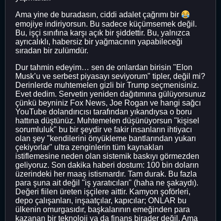
Ama yine de buradasın, ciddi adalet çağrımı bir
emojiye indiriyorsun. Bu sadece küçümsemek değil.
Bu, işçi sınıfına karşı açık bir şiddettir. Bu, yalnızca
ayrıcalıklı, habersiz bir yağmacının yapabileceği
sıradan bir zulümdür.
Dur tahmin edeyim… sen de onlardan birisin "Elon
Musk’u ve serbest piyasayı seviyorum" tipler, değil mi?
Derinlerde muhtemelen gizli bir Trump seçmenisiniz.
Evet dedim. Servetin yeniden dağıtımına gülüyorsunuz
çünkü beyniniz Fox News, Joe Rogan ve hangi sağcı
YouTube dolandırıcısı tarafından yıkandıysa o boru
hattına düştünüz. Muhtemelen düşünüyorsun "kişisel
sorumluluk" bu bir şeydir ve fakir insanların ihtiyacı
olan şey "kendilerini önyükleme bantlarından yukarı
çekiyorlar" ultra zenginlerin tüm kaynakları
istiflemesine neden olan sistemik baskıyı görmezden
geliyoruz. Son dakika haberi dostum: 100 bin doların
üzerindeki her maaş istismardır. Tam durak. Bu fazla
para şuna ait değil "iş yaratıcıları" (haha ne şakaydı).
Değeri fiilen üreten işçilere aittir. Kamyon şoförleri,
depo çalışanları, inşaatçılar, kapıcılar; ONLAR bu
ülkenin omurgasıdır, başkalarının emeğinden para
kazanan bir teknoloji ya da finans birader değil. Ama