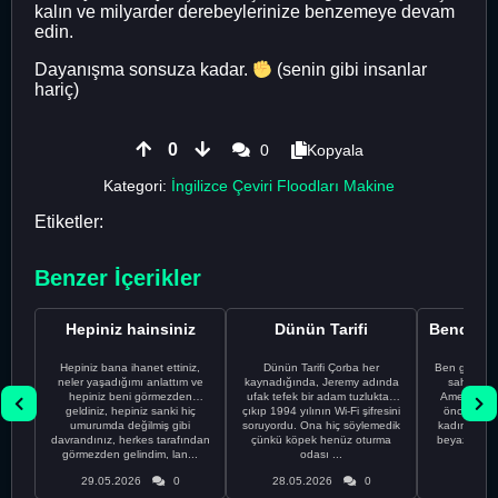
kalın ve milyarder derebeylerinize benzemeye devam
edin.
Dayanışma sonsuza kadar.
(senin gibi insanlar
hariç)
0
0
Kopyala
Kategori:
İngilizce Çeviri Floodları Makine
Etiketler:
Benzer İçerikler
Hepiniz hainsiniz
Dünün Tarifi
Hepiniz bana ihanet ettiniz,
Dünün Tarifi Çorba her
Ben gururl
neler yaşadığımı anlattım ve
kaynadığında, Jeremy adında
sahip %10
hepiniz beni görmezden
ufak tefek bir adam tuzluktan
Amerikalıyı
geldiniz, hepiniz sanki hiç
çıkıp 1994 yılının Wi-Fi şifresini
önce ünive
umurumda değilmiş gibi
soruyordu. Ona hiç söylemedik
kadınla ta
davrandınız, herkes tarafından
çünkü köpek henüz oturma
beyaz olduğu
görmezden gelindim, lan...
odası ...
bir
29.05.2026
0
28.05.2026
0
28.05