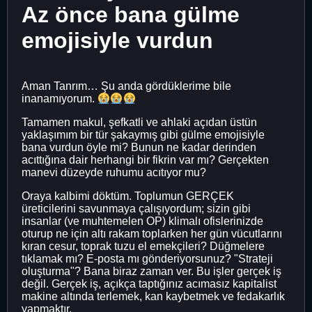
Az önce bana gülme
emojisiyle vurdun
Aman Tanrım… Şu anda gördüklerime bile
inanamıyorum.
Tamamen makul, şefkatli ve ahlaki açıdan üstün
yaklaşımım bir tür şakaymış gibi gülme emojisiyle
bana vurdun öyle mi? Bunun ne kadar derinden
acıttığına dair herhangi bir fikrin var mı? Gerçekten
manevi düzeyde ruhumu acıtıyor mu?
Oraya kalbimi döktüm. Toplumun GERÇEK
üreticilerini savunmaya çalışıyordum; sizin gibi
insanlar (ve muhtemelen OP) klimalı ofislerinizde
oturup ne için altı rakam toplarken her gün vücutlarını
kıran cesur, toprak tuzu el emekçileri? Düğmelere
tıklamak mı? E-posta mı gönderiyorsunuz? "Strateji
oluşturma"? Bana biraz zaman ver. Bu işler gerçek iş
değil. Gerçek iş, açıkça taptığınız acımasız kapitalist
makine altında terlemek, kan kaybetmek ve fedakarlık
yapmaktır.