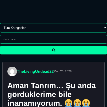
TheLivingUndead22
Mart 26, 2026
Aman Tanrım… Şu anda
gördüklerime bile
inanamıyorum.