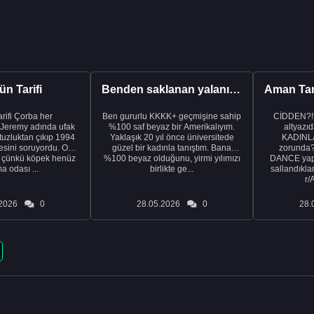
n Tarifi
Benden saklanan yalanı ortaya çıkardıktan sonra eşimden...
rba her
Ben gururlu KKKK+ geçmişine sahip
CİDDEN?!
 Jeremy adında ufak
%100 saf beyaz bir Amerikalıyım.
altyazıd
tuzluktan çıkıp 1994
Yaklaşık 20 yıl önce üniversitede
KADINLA
fresini soruyordu. Ona
güzel bir kadınla tanıştım. Bana
zorunda
k çünkü köpek henüz
%100 beyaz olduğunu, yirmi yılımızı
DANCE yapa
a odası ...
birlikte ge...
sallandıklar
r/
2026
0
28.05.2026
0
28.