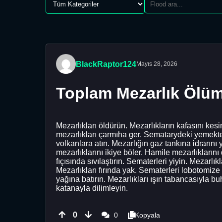
BlackRaptor124
Mayıs 28, 2026
Toplam Mezarlık Ölü
Mezarlıkları öldürün. Mezarlıkların kafasını kes
mezarlıkları çarmıha ger. Sematarydeki yemekte dı
volkanlara atın. Mezarlığın gaz tankına idrarını 
mezarlıklarını ikiye böler. Hamile mezarlıklarını
fıçısında sıvılaştırın. Sematerleri yiyin. Mezarl
Mezarlıkları fırında yak. Sematerleri lobotomiz
yağına batırın. Mezarlıkları ışın tabancasıyla b
katanayla dilimleyin.
0
0
Kopyala