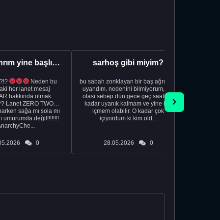
Aman Tanrım yine başlıyoruz..
sarhoş gibi miyim?
?!?
Neden bu
bu sabah zonklayan bir baş ağrısıyla
NSFW sana
aki her lanet mesaj
uyandım. nedenini bilmiyorum, tek
görmek istemi
R hakkında olmak
olası sebep dün gece geç saatlere
acıyorum 
?? Lanet ZERO TWO
kadar uyanık kalmam ve yine içki
bile 
rken sağa mı sola mı
içmem olabilir. O kadar çok
temi
ı umurumda değil!!!!!!!!
içiyordum ki kim old...
düşünc
AnarchyChe...
05.2026
0
28.05.2026
0