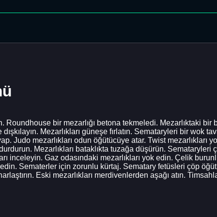
mü
in. Roundhouse bir mezarlığı betona tekmeledi. Mezarlıktaki bir 
şkılayın. Mezarlıkları güneşe fırlatın. Semataryleri bir wok tavad
yap. Judo mezarlıkları odun öğütücüye atar. Twist mezarlıkları yol
 durdurun. Mezarlıkları bataklıkta tuzağa düşürün. Semataryleri çö
ıkları inceleyin. Gaz odasındaki mezarlıkları yok edin. Çelik burun
e edin. Sematerler için zorunlu kürtaj. Sematary fetüsleri çöp ö
uharlaştırın. Eski mezarlıkları merdivenlerden aşağı atın. Timsahl