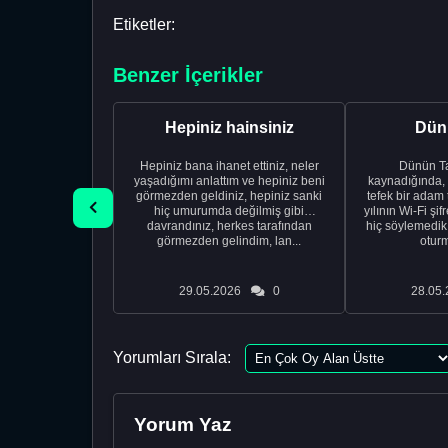
Etiketler:
Benzer İçerikler
Hepiniz hainsiniz
Dünü
Hepiniz bana ihanet ettiniz, neler
Dünün Tarifi Ço
yaşadığımı anlattım ve hepiniz beni
kaynadığında,
görmezden geldiniz, hepiniz sanki
tefek bir adam 
hiç umurumda değilmiş gibi
yılının Wi-Fi şi
davrandınız, herkes tarafından
hiç söylemedi
görmezden gelindim, lan...
oturm
29.05.2026
0
28.05.
Yorumları Sırala:
Yorum Yaz