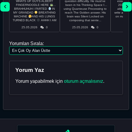
WHATS UP GUYS ALBERT
question difficultly. He must’ve
essay rem
FINGERNOODLE HERE
been in his Thinking Space II
2026 april 26th I
BRAHHUHUH I FARTED
IN
using Quanteuse Processing to
alright tod
MY GRANDAD
BREATHING
reach The Golden answer. His
write a plan 
MACHINE
AND HIS LUNGS
brain was Silent Locked on
on may othe
TURNED BLACK
AHHH I AM
composing that sente...
the 
CURRENTLY ON THE RUN ...
25.05.2026
0
25.05.2026
0
24.05
Yorumları Sırala:
Yorum Yaz
Yorum yapabilmek için
oturum açmalısınız
.