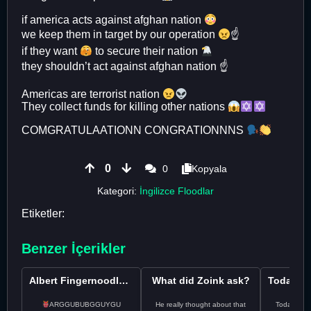
if america acts against afghan nation
we keep them in target by our operation
☝
if they want
to secure their nation
they shouldn’t act against afghan nation ☝️
Americas are terrorist nation
They collect funds for killing other nations
COMGRATULAATIONN CONGRATIONNNS
0
0
Kopyala
Kategori:
İngilizce Floodlar
Etiketler:
Benzer İçerikler
Albert Fingernoodle here
What did Zoink ask?
ARGGUBUBGGUYGU
He really thought about that
Todayss My