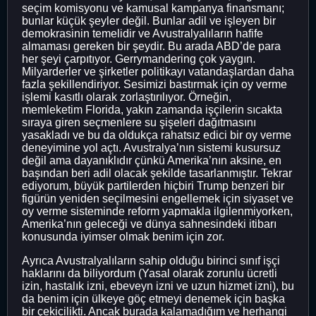
seçim komisyonu ve kamusal kampanya finansmanı;
bunlar küçük şeyler değil. Bunlar adil ve işleyen bir
demokrasinin temelidir ve Avustralyalıların hafife
almaması gereken bir şeydir. Bu arada ABD’de para
her şeyi çarpıtıyor. Gerrymandering çok yaygın.
Milyarderler ve şirketler politikayı vatandaşlardan daha
fazla şekillendiriyor. Sesimizi bastırmak için oy verme
işlemi kasıtlı olarak zorlaştırılıyor. Örneğin,
memleketim Florida, yakın zamanda işçilerin sıcakta
sıraya giren seçmenlere su şişeleri dağıtmasını
yasakladı ve bu da oldukça rahatsız edici bir oy verme
deneyimine yol açtı. Avustralya’nın sistemi kusursuz
değil ama dayanıklıdır çünkü Amerika’nın aksine, en
başından beri adil olacak şekilde tasarlanmıştır. Tekrar
ediyorum, büyük partilerden hiçbiri Trump benzeri bir
figürün yeniden seçilmesini engellemek için siyaset ve
oy verme sisteminde reform yapmakla ilgilenmiyorken,
Amerika’nın geleceği ve dünya sahnesindeki itibarı
konusunda iyimser olmak benim için zor.
Ayrıca Avustralyalıların sahip olduğu birinci sınıf işçi
haklarını da biliyordum (Yasal olarak zorunlu ücretli
izin, hastalık izni, ebeveyn izni ve uzun hizmet izni), bu
da benim için ülkeye göç etmeyi denemek için başka
bir çekicilikti. Ancak burada kalamadığım ve herhangi