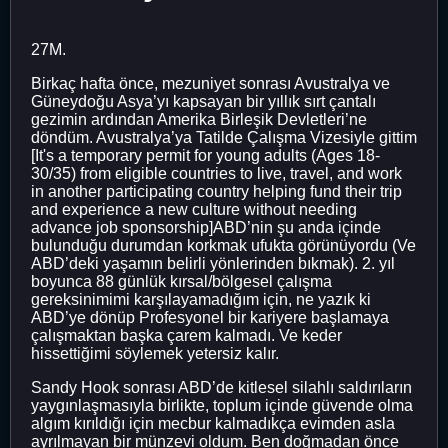
27M.
Birkaç hafta önce, mezuniyet sonrası Avustralya ve
Güneydoğu Asya’yı kapsayan bir yıllık sırt çantalı
gezimin ardından Amerika Birleşik Devletleri’ne
döndüm. Avustralya’ya Tatilde Çalışma Vizesiyle gittim
[It's a temporary permit for young adults (Ages 18-
30/35) from eligible countries to live, travel, and work
in another participating country helping fund their trip
and experience a new culture without needing
advance job sponsorship]ABD’nin şu anda içinde
bulunduğu durumdan korkmak ufukta görünüyordu (Ve
ABD’deki yaşamın belirli yönlerinden bıkmak). 2. yıl
boyunca 88 günlük kırsal/bölgesel çalışma
gereksinimimi karşılayamadığım için, ne yazık ki
ABD’ye dönüp Profesyonel bir kariyere başlamaya
çalışmaktan başka çarem kalmadı. Ve keder
hissettiğimi söylemek yetersiz kalır.
Sandy Hook sonrası ABD’de kitlesel silahlı saldırıların
yaygınlaşmasıyla birlikte, toplum içinde güvende olma
algım kırıldığı için mecbur kalmadıkça evimden asla
ayrılmayan bir münzevi oldum. Ben doğmadan önce