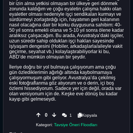
bir izin alma yetkisi olmayan bir ülkeye geri dönmek
zorunda kaldığım ve çoğu eyaletin çalışma hakkı olan
eyaletler olması nedeniyle işçi sendikaları kurmayı ve
sürdürmeyi zorlaştırdığı için, hayatımın geri kalanının
nasıl olacağına dair bir korku duygusuna sahibim: 40-
50 yıl sonra emekli olana ve 5-10 yıl sonra ölene kadar
aralıksız çalışacağım. Bu arada, Avustralya’daki işçiler,
uzun süredir sahip oldukları işçi hakları sayesinde
iş/yaşam dengesini (Hobiler, arkadaşlarla/aileyle vakit
geçirme, seyahat vb.) kolaylaştırabiliyorlar ki bu,
ABD’de mümkün olmayan bir şeydir.
İleriye doğru bir yol bulmaya çalışıyorum ama çoğu
gün özlediklerimin ağırlığı altında kaybolmamaya
çalışıyormuşum gibi geliyor. Avustralya’da çekilmiş
eski fotoğraflarıma göz atıyorum ve o derin, içi boş
özlemi hissediyorum. Sadece yer için değil, orada var
olan versiyonum için de. Keşke eve dönüş bu kadar
kayıp gibi gelmeseydi.
0
1
Kopyala
Kategori:
Tavsiye Öneri Floodları