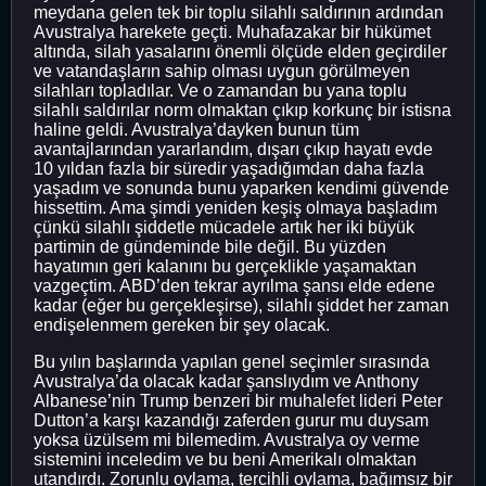
meydana gelen tek bir toplu silahlı saldırının ardından
Avustralya harekete geçti. Muhafazakar bir hükümet
altında, silah yasalarını önemli ölçüde elden geçirdiler
ve vatandaşların sahip olması uygun görülmeyen
silahları topladılar. Ve o zamandan bu yana toplu
silahlı saldırılar norm olmaktan çıkıp korkunç bir istisna
haline geldi. Avustralya’dayken bunun tüm
avantajlarından yararlandım, dışarı çıkıp hayatı evde
10 yıldan fazla bir süredir yaşadığımdan daha fazla
yaşadım ve sonunda bunu yaparken kendimi güvende
hissettim. Ama şimdi yeniden keşiş olmaya başladım
çünkü silahlı şiddetle mücadele artık her iki büyük
partimin de gündeminde bile değil. Bu yüzden
hayatımın geri kalanını bu gerçeklikle yaşamaktan
vazgeçtim. ABD’den tekrar ayrılma şansı elde edene
kadar (eğer bu gerçekleşirse), silahlı şiddet her zaman
endişelenmem gereken bir şey olacak.
Bu yılın başlarında yapılan genel seçimler sırasında
Avustralya’da olacak kadar şanslıydım ve Anthony
Albanese’nin Trump benzeri bir muhalefet lideri Peter
Dutton’a karşı kazandığı zaferden gurur mu duysam
yoksa üzülsem mi bilemedim. Avustralya oy verme
sistemini inceledim ve bu beni Amerikalı olmaktan
utandırdı. Zorunlu oylama, tercihli oylama, bağımsız bir