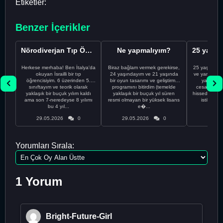
Etiketler:
Benzer İçerikler
Nörodiverjan Tıp Öğrencisi Yeni Bir Yol Arıyor
Ne yapmalıyım?
Herkese merhaba! Ben İtalya'da
Biraz bağlam vermek gerekirse,
25 yaşındayı
okuyan İsrailli bir tıp
24 yaşındayım ve 21 yaşında
ve yanlış kar
öğrencisiyim. 6 üzerinden 5.
bir oyun tasarımı ve geliştirme
yapmadı
sınıftayım ve teorik olarak
programını bitirdim (temelde
cesaretimin 
yaklaşık bir buçuk yılım kaldı
yaklaşık bir buçuk yıl süren
hissediyorum.
ama son 7-neredeyse 8 yılımı
resmi olmayan bir yüksek lisans
istikrarsız
bu 4 yıl...
e�...
29.05.2026
0
29.05.2026
0
29.05
Yorumları Sırala:
1 Yorum
Bright-Future-Girl