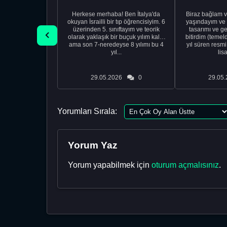
Herkese merhaba! Ben İtalya'da
Biraz bağlam v
okuyan İsrailli bir tıp öğrencisiyim. 6
yaşındayım ve 
üzerinden 5. sınıftayım ve teorik
tasarımı ve ge
olarak yaklaşık bir buçuk yılım kaldı
bitirdim (temel
ama son 7-neredeyse 8 yılımı bu 4
yıl süren resm
yıl...
lis
29.05.2026
0
29.05.
Yorumları Sırala:
Yorum Yaz
Yorum yapabilmek için
oturum açmalısınız
.