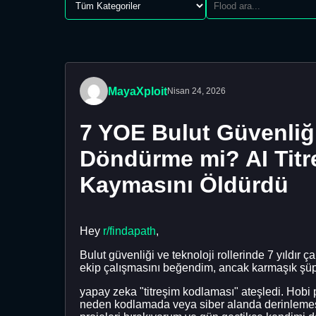
MayaXploit
Nisan 24, 2026
7 YOE Bulut Güvenliği 
Döndürme mi? AI Titr
Kaymasını Öldürdü
Hey
r/findapath
,
Bulut güvenliği ve teknoloji rollerinde 7 yıldır
ekip çalışmasını beğendim, ancak karmaşık şüph
yapay zeka "titreşim kodlaması" ateşledi. Hobi
neden kodlamada veya siber alanda derinlemesine