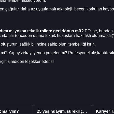
daha tembel hissediyorum.
yen çağrılar, daha az uygulamalı teknoloji, beceri korkuları kay
adımı mı yoksa teknik rollere geri dönüş mü?
PO ise, bundan s
zırlanılır (önceden daima teknik hususlara hazırlıklı olunmalıdır)
oluşturun, sağlık bilincine sahip olun, tembelliği kırın.
 mi? Yapay zekayı yenen projeler mi? Profesyonel alışkanlık sıfı
z için şimdiden teşekkür ederiz!
pmalıyım?
25 yaşındayım, sürekli çalışıyorum ve hâlâ maddi a...