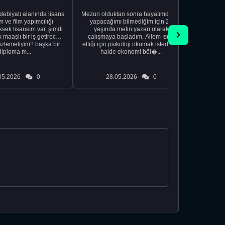
edebiyatı alanında lisans
Mezun olduktan sonra hayatımda ne
Yeni bir
 ve film yapımcılığı
yapacağımı bilmediğim için 20
vardiya. 
sek lisansım var, şimdi
yaşında metin yazarı olarak
Hs'den
maaşlı bir iş getirecek
çalışmaya başladım. Ailem ısrar
taşınd
izlemeliyim? başka bir
ettiği için psikoloji okumak istediğim
zamanlar
diploma m...
halde ekonomi böl�...
otel
05.2026
0
28.05.2026
0