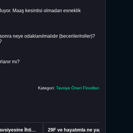
boluyor. Maaş kesintisi olmadan esneklik
onra neye odaklanılmalıdır (beceriler/roller)?
?
rlanır mı?
Kategori:
Tavsiye Öneri Floodları
Kariyer Tavsiyesine İhtiyacınız Var
29F ve hayatımla ne yapacağımı bilmiyorum