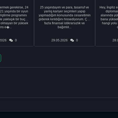
ermek gerekirse, 24
25 yaşındayım ve para, tasarruf ve
Hey, İngiliz 
21 yaşında bir oyun
yanlış kariyer seçimleri yapıp
diplomam
liştirme programını
yapmadığım konusunda cesaretimin
alanında yük
de yaklaşık bir buçuk
giderek kırıldığını hissediyorum. Çok
bana yüksek 
i olmayan bir yüksek
fazla finansal istikrarsızlık ve
hangi yolu 
ans e�...
bağımlıl...
2026
0
29.05.2026
0
28.