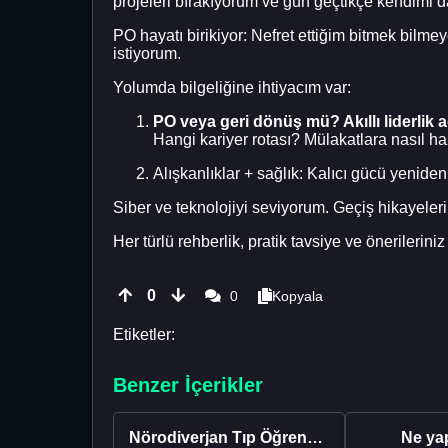
projeleri bırakıyorum ve gün geçtikçe kendimi 
PO hayatı birikiyor: Nefret ettiğim bitmek bilme
istiyorum.
Yolumda bilgeliğine ihtiyacım var:
PO veya geri dönüş mü? Akıllı liderlik 
Hangi kariyer rotası? Mülakatlara nasıl ha
Alışkanlıklar + sağlık: Kalıcı gücü yeniden 
Siber ve teknolojiyi seviyorum. Geçiş hikayeleri
Her türlü rehberlik, pratik tavsiye ve önerilerini
0
0
Kopyala
Etiketler:
Benzer İçerikler
Nörodiverjan Tıp Öğrencisi Yeni Bir Yol Arıyor
Ne ya