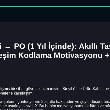
→ PO (1 Yıl İçinde): Akıllı T
eşim Kodlama Motivasyonu + A
 çalışmış bir siber güvenlik uzmanıyım. Bir yıl önce Ürün Sahibi’
elerle karşılaştım.
 projelerini günler yerine 3 saatte hazırladım ve şöyle düşünd
 ustalaşasınız ki?" Bu benim motivasyonumu öldürdü ve sıfır dis