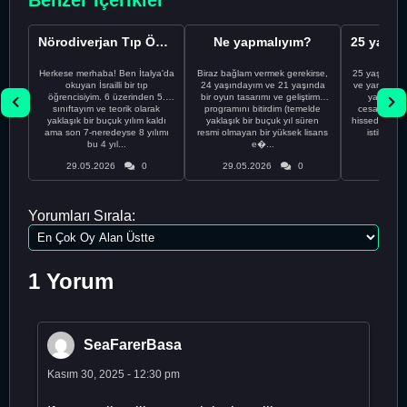
Nörodiverjan Tıp Öğrencisi Yeni Bir Yol Arıyor
Ne yapmalıyım?
Herkese merhaba! Ben İtalya'da
Biraz bağlam vermek gerekirse,
25 yaşındayı
okuyan İsrailli bir tıp
24 yaşındayım ve 21 yaşında
ve yanlış kar
öğrencisiyim. 6 üzerinden 5.
bir oyun tasarımı ve geliştirme
yapmadı
sınıftayım ve teorik olarak
programını bitirdim (temelde
cesaretimin 
yaklaşık bir buçuk yılım kaldı
yaklaşık bir buçuk yıl süren
hissediyorum.
ama son 7-neredeyse 8 yılımı
resmi olmayan bir yüksek lisans
istikrarsız
bu 4 yıl...
e�...
29.05.2026
0
29.05.2026
0
29.05
Yorumları Sırala:
1 Yorum
SeaFarerBasa
Kasım 30, 2025 - 12:30 pm