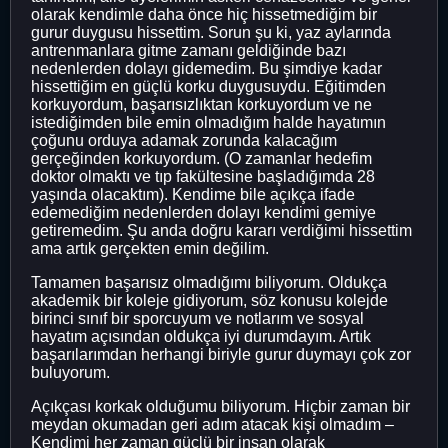
olarak kendimle daha önce hiç hissetmediğim bir
gurur duygusu hissettim. Sorun şu ki, yaz aylarında
antrenmanlara gitme zamanı geldiğinde bazı
nedenlerden dolayı gidemedim. Bu şimdiye kadar
hissettiğim en güçlü korku duygusuydu. Eğitimden
korkuyordum, başarısızlıktan korkuyordum ve ne
istediğimden bile emin olmadığım halde hayatımın
çoğunu orduya adamak zorunda kalacağım
gerçeğinden korkuyordum. (O zamanlar hedefim
doktor olmaktı ve tıp fakültesine başladığımda 28
yaşında olacaktım). Kendime bile açıkça ifade
edemediğim nedenlerden dolayı kendimi gemiye
getiremedim. Şu anda doğru kararı verdiğimi hissettim
ama artık gerçekten emin değilim.
Tamamen başarısız olmadığımı biliyorum. Oldukça
akademik bir koleje gidiyorum, söz konusu kolejde
birinci sınıf bir sporcuyum ve notlarım ve sosyal
hayatım açısından oldukça iyi durumdayım. Artık
başarılarımdan herhangi biriyle gurur duymayı çok zor
buluyorum.
Açıkçası korkak olduğumu biliyorum. Hiçbir zaman bir
meydan okumadan geri adım atacak kişi olmadım –
Kendimi her zaman güçlü bir insan olarak