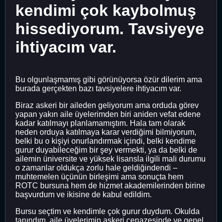
kendimi çok kaybolmuş
hissediyorum. Tavsiyeye
ihtiyacım var.
Bu olgunlaşmamış gibi görünüyorsa özür dilerim ama
burada gerçekten bazı tavsiyelere ihtiyacım var.
Biraz askeri bir aileden geliyorum ama orduda görev
yapan yakın aile üyelerimden biri aniden vefat edene
kadar katılmayı planlamamıştım. Hala tam olarak
neden orduya katılmaya karar verdiğimi bilmiyorum,
belki bu o kişiyi onurlandırmak içindi, belki kendime
gurur duyabileceğim bir şey vermekti, ya da belki de
ailemin üniversite ve yüksek lisansla ilgili mali durumu
o zamanlar oldukça zorlu hale geldiğindendi –
muhtemelen üçünün birleşimi ama sonuçta hem
ROTC bursuna hem de hizmet akademilerinden birine
başvurdum ve ikisine de kabul edildim.
Bursu seçtim ve kendimle çok gurur duydum. Okulda
tanındım, aile üyelerimin askeri cenazesinde ve genel