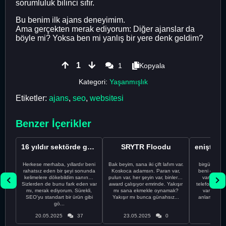
sorumluluk bilinci sıfır.
Bu benim ilk ajans deneyimim.
Ama gerçekten merak ediyorum: Diğer ajanslar da
böyle mi? Yoksa ben mi yanlış bir yere denk geldim?
1
1
Kopyala
Kategori:
Yaşanmışlık
Etiketler:
ajans
,
seo
,
websitesi
Benzer İçerikler
16 yıldır sektörde gözlemlediğim, müşterilerin SEO�...
SRYTR Floodu
Herkese merhaba, yıllardır beni
Bak beyim, sana iki çift lafım var.
birgün enişt
rahatsız eden bir şeyi sonunda
Koskoca adamsın. Paran var,
beni evine 
kelimelere dökebildim sanırım.
pulun var, her şeyin var, binlerce
var enişt
Sizlerden de bunu fark eden var
award çalışıyor emrinde. Yakışır
telefonda tar
mı, merak ediyorum. Sürekli,
mı sana ekmekle oynamak?
var deme
SEO'yu standart bir ürün gibi
Yakışır mı bunca günahsız...
anlamadı v
gö...
kap
20.05.2025
37
23.05.2025
0
23.05