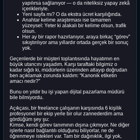
yapılırsa sağlanıyor — o da niteliksiz yapay zekâ
içerikleriyle.
Yeni sayfa mı? O da ekstra ücret karşılığında.
Anahtar kelime araştırması ise tamamen
yüzeysel: Yeter ki alakalı bir kelime olsun, trafik
olsun.
Her ay bir rapor hazırlanıyor, araya birkaç “görev”
sıkıştırılıyor ama yıllardır ortada gerçek bir sonuç
yok.
Geçenlerde bir müşteri toplantısında hayatımın en
büyük utancını yaşadım. Karşı taraftaki bilgimiz o
kadar sığdı ki, müdürlerin üzerinden atlayıp doğrudan
ben açıklamak zorunda kaldım: “Kanonik etiketin
amacı nedir?”
Bunu on yıldır bu işi yapan dijital pazarlama müdürü
bile bilmiyordu.
Açıkçası, bir freelance çalışanın karşısında 6 kişilik
profesyonel bir ekip yerle bir olur zannederdim ama
gördüğüm şey şu:
Kimse, kendi görev tanımının dışına çıkmıyor. Ne diğer
işlerle nasıl bağlantılı olduğunu biliyorlar, ne de
öğrenmeye istekleri var. Tam bir dağınıklık, ilgi yok,