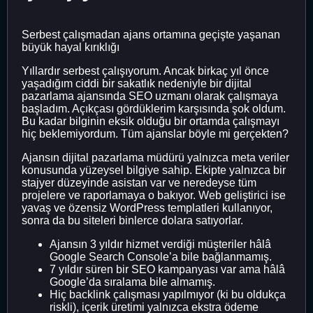
Serbest çalışmadan ajans ortamına geçişte yaşanan
büyük hayal kırıklığı
Yıllardır serbest çalışıyorum. Ancak birkaç yıl önce
yaşadığım ciddi bir sakatlık nedeniyle bir dijital
pazarlama ajansında SEO uzmanı olarak çalışmaya
başladım. Açıkçası gördüklerim karşısında şok oldum.
Bu kadar bilginin eksik olduğu bir ortamda çalışmayı
hiç beklemiyordum. Tüm ajanslar böyle mi gerçekten?
Ajansın dijital pazarlama müdürü yalnızca meta veriler
konusunda yüzeysel bilgiye sahip. Ekipte yalnızca bir
stajyer düzeyinde asistan var ve neredeyse tüm
projelere ve raporlamaya o bakıyor. Web geliştirici ise
yavaş ve özensiz WordPress templatleri kullanıyor,
sonra da bu siteleri binlerce dolara satıyorlar.
Ajansın 3 yıldır hizmet verdiği müşteriler hâlâ
Google Search Console’a bile bağlanmamış.
7 yıldır süren bir SEO kampanyası var ama hâlâ
Google’da sıralama bile almamış.
Hiç backlink çalışması yapılmıyor (ki bu oldukça
riskli), içerik üretimi yalnızca ekstra ödeme