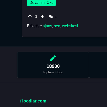
Devamını Oku
1
1
Etiketler:
ajans
,
seo
,
websitesi
18900
Toplam Flood
Floodlar.com