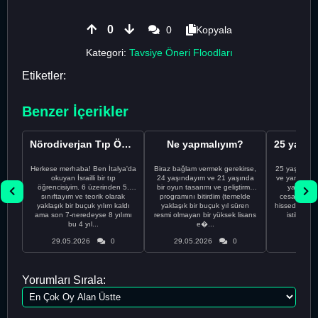
0
0
Kopyala
Kategori:
Tavsiye Öneri Floodları
Etiketler:
Benzer İçerikler
Nörodiverjan Tıp Öğrencisi Yeni Bir Yol Arıyor
Ne yapmalıyım?
Herkese merhaba! Ben İtalya'da
Biraz bağlam vermek gerekirse,
25 yaşındayı
okuyan İsrailli bir tıp
24 yaşındayım ve 21 yaşında
ve yanlış kar
öğrencisiyim. 6 üzerinden 5.
bir oyun tasarımı ve geliştirme
yapmadı
sınıftayım ve teorik olarak
programını bitirdim (temelde
cesaretimin 
yaklaşık bir buçuk yılım kaldı
yaklaşık bir buçuk yıl süren
hissediyorum.
ama son 7-neredeyse 8 yılımı
resmi olmayan bir yüksek lisans
istikrarsız
bu 4 yıl...
e�...
29.05.2026
0
29.05.2026
0
29.05
Yorumları Sırala: