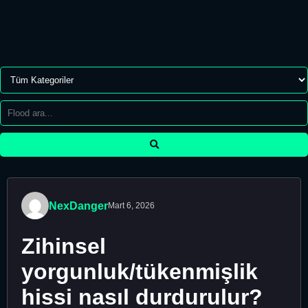
NexDanger
Mart 6, 2026
Zihinsel
yorgunluk/tükenmişlik
hissi nasıl durdurulur?