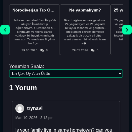
Nörodiverjan Tıp Öğrencisi Yeni Bir Yol Arıyor
Ne yapmalıyım?
Herkese merhaba! Ben İtalya'da
Biraz bağlam vermek gerekirse,
25 yaşındayı
okuyan İsrailli bir tıp
24 yaşındayım ve 21 yaşında
ve yanlış kar
öğrencisiyim. 6 üzerinden 5.
bir oyun tasarımı ve geliştirme
yapmadı
sınıftayım ve teorik olarak
programını bitirdim (temelde
cesaretimin 
yaklaşık bir buçuk yılım kaldı
yaklaşık bir buçuk yıl süren
hissediyorum.
ama son 7-neredeyse 8 yılımı
resmi olmayan bir yüksek lisans
istikrarsız
bu 4 yıl...
e�...
29.05.2026
0
29.05.2026
0
29.05
Yorumları Sırala:
1 Yorum
trynavi
Mart 10, 2026 - 3:13 pm
Is your family live in same hometown? can you