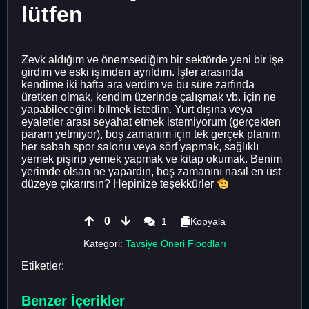
lütfen
Zevk aldığım ve önemsediğim bir sektörde yeni bir işe
girdim ve eski işimden ayrıldım. İşler arasında
kendime iki hafta ara verdim ve bu süre zarfında
üretken olmak, kendim üzerinde çalışmak vb. için ne
yapabileceğimi bilmek istedim. Yurt dışına veya
eyaletler arası seyahat etmek istemiyorum (gerçekten
param yetmiyor), boş zamanım için tek gerçek planım
her sabah spor salonu veya sörf yapmak, sağlıklı
yemek pişirip yemek yapmak ve kitap okumak. Benim
yerimde olsan ne yapardın, boş zamanını nasıl en üst
düzeye çıkarırsın? Hepinize teşekkürler
0
1
Kopyala
Kategori:
Tavsiye Öneri Floodları
Etiketler:
Benzer İçerikler