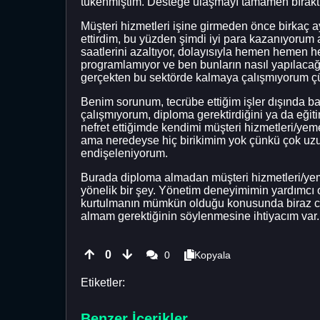
tükenmiştim. Desteğe ulaşmayı tamamen bıraktı
Müşteri hizmetleri işine girmeden önce birkaç a
ettirdim, bu yüzden şimdi iyi para kazanıyorum
saatlerini azaltıyor, dolayısıyla hemen hemen he
programlamıyor ve ben bunların nasıl yapılaca
gerçekten bu sektörde kalmaya çalışmıyorum çünk
Benim sorunum, tecrübe ettiğim işler dışında b
çalışmıyorum, diploma gerektirdiğini ya da eğit
nefret ettiğimde kendimi müşteri hizmetleri/ye
ama neredeyse hiç birikimim yok çünkü çok uz
endişeleniyorum.
Burada diploma almadan müşteri hizmetleri/yeme
yönelik bir şey. Yönetim deneyimimin yardımcı
kurtulmanın mümkün olduğu konusunda biraz cesar
almam gerektiğinin söylenmesine ihtiyacım var. 
0
0
Kopyala
Etiketler:
Benzer İçerikler