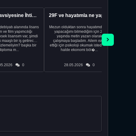
Kariyer Tavsiyesine İhtiyacınız Var
29F ve hayatımla ne yapacağımı bilmiyorum
edebiyatı alanında lisans
Mezun olduktan sonra hayatımda ne
Yeni bir
 ve film yapımcılığı
yapacağımı bilmediğim için 20
vardiya. 
sek lisansım var, şimdi
yaşında metin yazarı olarak
Hs'den
maaşlı bir iş getirecek
çalışmaya başladım. Ailem ısrar
taşınd
izlemeliyim? başka bir
ettiği için psikoloji okumak istediğim
zamanlar
diploma m...
halde ekonomi böl�...
otel
05.2026
0
28.05.2026
0