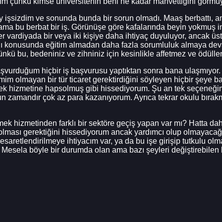
m çünkü kimse üniversitenin beni ne kadar mahvettiğini görmü
y işsizdim ve sonunda bunda bir sorun olmadı. Maaş berbattı, am
 ama bu berbat bir iş. Görünüşe göre kafalarında beyin yokmuş 
r vardiyada bir veya iki kişiye daha ihtiyaç duyuluyor, ancak üs
ğı konusunda eğitim almadan daha fazla sorumluluk almaya deva
ü bu, bedeniniz ve zihniniz için kesinlikle affetmez ve ödüllend
aşvurduğum hiçbir iş başvurusu yaptıktan sonra bana ulaşmıyor. 
imim olmayan bir tür ticaret gerektirdiğini söyleyen hiçbir şeye
mek hizmetine hapsolmuş gibi hissediyorum. Şu an tek seçeneğim
un zamandır çok az para kazanıyorum. Ayrıca tekrar okulu bır
k hizmetinden farklı bir sektöre geçiş yapan var mı? Hatta daha
 olması gerektiğini hissediyorum ancak yardımcı olup olmayacağ
etlendirilmeye ihtiyacım var, ya da bu işe girişip tutkulu olmad
Mesela böyle bir durumda olan ama bazı şeyleri değiştirebilen b