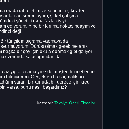
yordu.
a orada rahat ettim ve kendimi üç kez terfi
insanlardan sorumluyum, şirket çalışma
tümdeki yönetici daha fazla kişiyi
m ediyorum. Yine bir kırılma noktasındayım ve
irici değil.
Bir tür çılgın sıçrama yapmaya da
 başvurmuyorum. Dürüst olmak gerekirse artık
 başka bir şey için okula dönmek gibi geliyor
akmak zorunda kalacağımdan da
 az yıpratıcı ama yine de müşteri hizmetlerine
ını bilmiyorum. Gerçekten bu saçmalıktan
ığım yararlı bir konuda bir derece için kredi
iri varsa, bunu nasıl başardınız?
Kategori:
Tavsiye Öneri Floodları