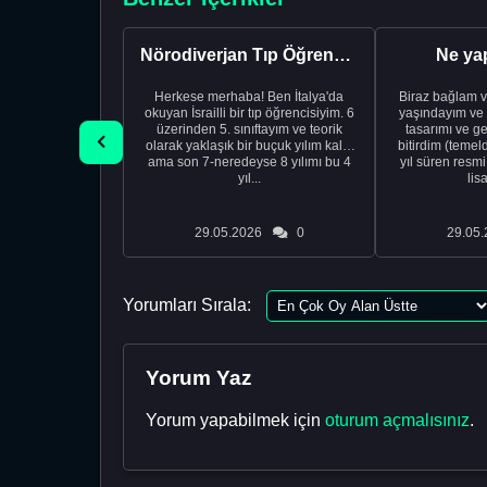
Nörodiverjan Tıp Öğrencisi Yeni Bir Yol Arıyor
Ne ya
Herkese merhaba! Ben İtalya'da
Biraz bağlam v
okuyan İsrailli bir tıp öğrencisiyim. 6
yaşındayım ve 
üzerinden 5. sınıftayım ve teorik
tasarımı ve ge
olarak yaklaşık bir buçuk yılım kaldı
bitirdim (temel
ama son 7-neredeyse 8 yılımı bu 4
yıl süren resm
yıl...
lis
29.05.2026
0
29.05.
Yorumları Sırala:
Yorum Yaz
Yorum yapabilmek için
oturum açmalısınız
.