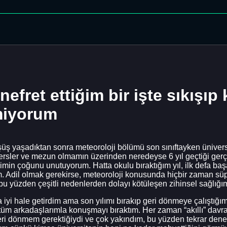
 nefret ettiğim bir işte sıkışı
emiyorum
üşüş yaşadıktan sonra meteoroloji bölümü son sınıftayken ünive
 dersler ve mezun olmamın üzerinden neredeyse 6 yıl geçtiği ger
in çoğunu unutuyorum. Hatta okulu bıraktığım yıl, ilk defa başa
m. Adil olmak gerekirse, meteoroloji konusunda hiçbir zaman 
u yüzden çeşitli nedenlerden dolayı kötüleşen zihinsel sağlığım
a iyi hale getirdim ama son yılımı bırakıp geri dönmeye çalıştığ
m arkadaşlarımla konuşmayı bıraktım. Her zaman “akıllı” davr
 geri dönmem gerektiğiydi ve çok yakındım, bu yüzden tekrar d