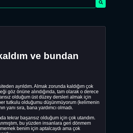
p kaldım ve bundan
rsiteden ayrıldım. Almak zorunda kaldığım çok
çeği göz önüne alındığında, tam olarak o derece
rısız olduğum üst düzey dersleri almak için
süper tutkulu olduğumu düşünmüyorum (kelimenin
ın yanı sıra, bana yardımcı olmadı.
ımda tekrar başarısız olduğum için çok utandım.
anmıştım, bu yüzden insanlara geri dönmem
enememek benim için aptalcaydı ama çok