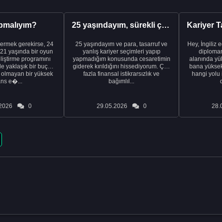
pmalıyım?
25 yaşındayım, sürekli çalışıyorum ve hâlâ maddi a...
ermek gerekirse, 24
25 yaşındayım ve para, tasarruf ve
Hey, İngiliz 
21 yaşında bir oyun
yanlış kariyer seçimleri yapıp
diplomam
liştirme programını
yapmadığım konusunda cesaretimin
alanında yük
de yaklaşık bir buçuk
giderek kırıldığını hissediyorum. Çok
bana yüksek 
i olmayan bir yüksek
fazla finansal istikrarsızlık ve
hangi yolu 
ans e�...
bağımlıl...
2026
0
29.05.2026
0
28.