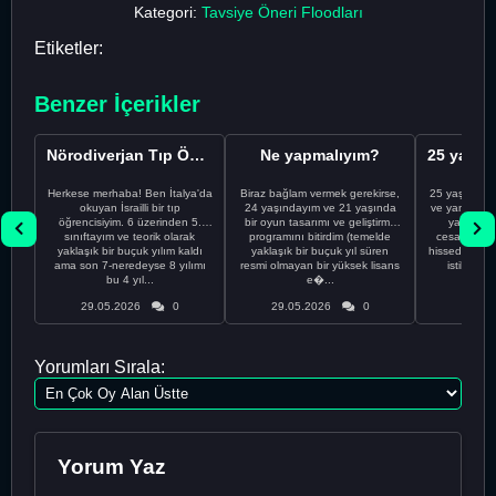
Kategori:
Tavsiye Öneri Floodları
Etiketler:
Benzer İçerikler
Nörodiverjan Tıp Öğrencisi Yeni Bir Yol Arıyor
Ne yapmalıyım?
Herkese merhaba! Ben İtalya'da
Biraz bağlam vermek gerekirse,
25 yaşındayı
okuyan İsrailli bir tıp
24 yaşındayım ve 21 yaşında
ve yanlış kar
öğrencisiyim. 6 üzerinden 5.
bir oyun tasarımı ve geliştirme
yapmadı
sınıftayım ve teorik olarak
programını bitirdim (temelde
cesaretimin 
yaklaşık bir buçuk yılım kaldı
yaklaşık bir buçuk yıl süren
hissediyorum.
ama son 7-neredeyse 8 yılımı
resmi olmayan bir yüksek lisans
istikrarsız
bu 4 yıl...
e�...
29.05.2026
0
29.05.2026
0
29.05
Yorumları Sırala:
Yorum Yaz