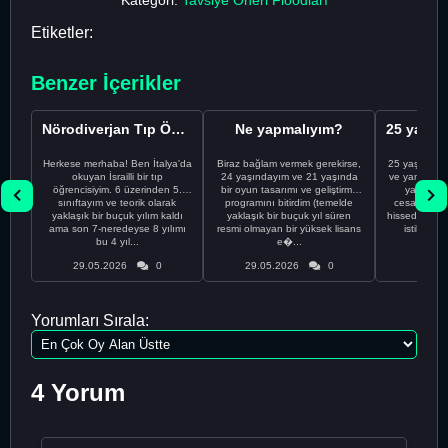
Etiketler:
Benzer İçerikler
Nörodiverjan Tıp Öğrencisi Yeni Bir Yol Arıyor
Ne yapmalıyım?
Herkese merhaba! Ben İtalya'da
Biraz bağlam vermek gerekirse,
25 yaşındayı
okuyan İsrailli bir tıp
24 yaşındayım ve 21 yaşında
ve yanlış kar
öğrencisiyim. 6 üzerinden 5.
bir oyun tasarımı ve geliştirme
yapmadı
sınıftayım ve teorik olarak
programını bitirdim (temelde
cesaretimin 
yaklaşık bir buçuk yılım kaldı
yaklaşık bir buçuk yıl süren
hissediyorum.
ama son 7-neredeyse 8 yılımı
resmi olmayan bir yüksek lisans
istikrarsız
bu 4 yıl...
e�...
29.05.2026
0
29.05.2026
0
29.05
Yorumları Sırala:
4 Yorum