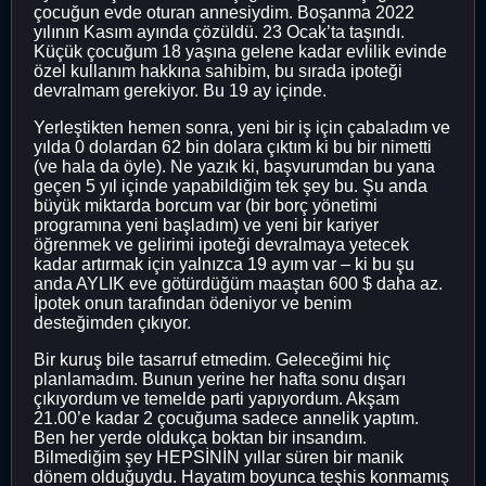
çocuğun evde oturan annesiydim. Boşanma 2022
yılının Kasım ayında çözüldü. 23 Ocak’ta taşındı.
Küçük çocuğum 18 yaşına gelene kadar evlilik evinde
özel kullanım hakkına sahibim, bu sırada ipoteği
devralmam gerekiyor. Bu 19 ay içinde.
Yerleştikten hemen sonra, yeni bir iş için çabaladım ve
yılda 0 dolardan 62 bin dolara çıktım ki bu bir nimetti
(ve hala da öyle). Ne yazık ki, başvurumdan bu yana
geçen 5 yıl içinde yapabildiğim tek şey bu. Şu anda
büyük miktarda borcum var (bir borç yönetimi
programına yeni başladım) ve yeni bir kariyer
öğrenmek ve gelirimi ipoteği devralmaya yetecek
kadar artırmak için yalnızca 19 ayım var – ki bu şu
anda AYLIK eve götürdüğüm maaştan 600 $ daha az.
İpotek onun tarafından ödeniyor ve benim
desteğimden çıkıyor.
Bir kuruş bile tasarruf etmedim. Geleceğimi hiç
planlamadım. Bunun yerine her hafta sonu dışarı
çıkıyordum ve temelde parti yapıyordum. Akşam
21.00’e kadar 2 çocuğuma sadece annelik yaptım.
Ben her yerde oldukça boktan bir insandım.
Bilmediğim şey HEPSİNİN yıllar süren bir manik
dönem olduğuydu. Hayatım boyunca teşhis konmamış