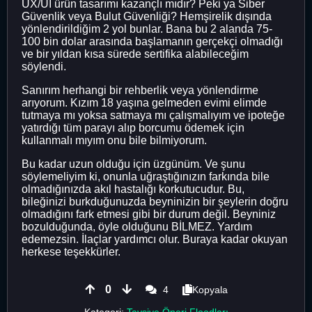
UX/UI ürün tasarımı kazançlı mıdır? Peki ya Siber
Güvenlik veya Bulut Güvenliği? Hemşirelik dışında
yönlendirildiğim 2 yol bunlar. Bana bu 2 alanda 75-
100 bin dolar arasında başlamanın gerçekçi olmadığı
ve bir yıldan kısa sürede sertifika alabileceğim
söylendi.
Sanırım herhangi bir rehberlik veya yönlendirme
arıyorum. Kızım 18 yaşına gelmeden evimi elimde
tutmaya mı yoksa satmaya mı çalışmalıyım ve ipoteğe
yatırdığı tüm parayı alıp borcumu ödemek için
kullanmalı mıyım onu ​​bile bilmiyorum.
Bu kadar uzun olduğu için üzgünüm. Ve şunu
söylemeliyim ki, onunla uğraştığınızın farkında bile
olmadığınızda akıl hastalığı korkutucudur. Bu,
bileğinizi burkduğunuzda beyninizin bir şeylerin doğru
olmadığını fark etmesi gibi bir durum değil. Beyniniz
bozulduğunda, öyle olduğunu BİLMEZ. Yardım
edemezsin. İlaçlar yardımcı olur. Buraya kadar okuyan
herkese teşekkürler.
0
4
Kopyala
Kategori:
Tavsiye Öneri Floodları