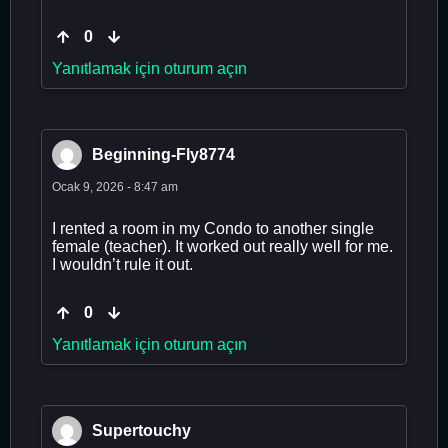
0
Yanıtlamak için oturum açın
Beginning-Fly8774
Ocak 9, 2026 - 8:47 am
I rented a room in my Condo to another single
female (teacher). It worked out really well for me.
I wouldn’t rule it out.
0
Yanıtlamak için oturum açın
Supertouchy