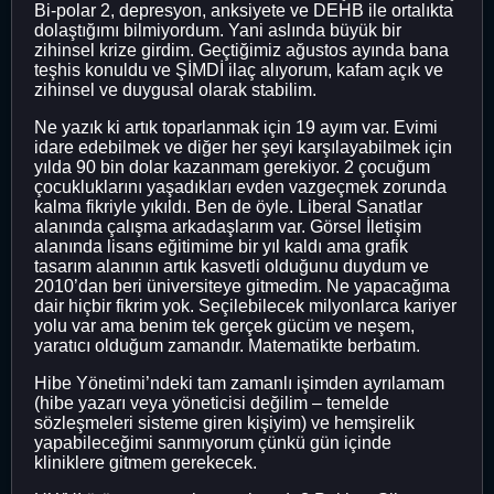
Bi-polar 2, depresyon, anksiyete ve DEHB ile ortalıkta
dolaştığımı bilmiyordum. Yani aslında büyük bir
zihinsel krize girdim. Geçtiğimiz ağustos ayında bana
teşhis konuldu ve ŞİMDİ ilaç alıyorum, kafam açık ve
zihinsel ve duygusal olarak stabilim.
Ne yazık ki artık toparlanmak için 19 ayım var. Evimi
idare edebilmek ve diğer her şeyi karşılayabilmek için
yılda 90 bin dolar kazanmam gerekiyor. 2 çocuğum
çocukluklarını yaşadıkları evden vazgeçmek zorunda
kalma fikriyle yıkıldı. Ben de öyle. Liberal Sanatlar
alanında çalışma arkadaşlarım var. Görsel İletişim
alanında lisans eğitimime bir yıl kaldı ama grafik
tasarım alanının artık kasvetli olduğunu duydum ve
2010’dan beri üniversiteye gitmedim. Ne yapacağıma
dair hiçbir fikrim yok. Seçilebilecek milyonlarca kariyer
yolu var ama benim tek gerçek gücüm ve neşem,
yaratıcı olduğum zamandır. Matematikte berbatım.
Hibe Yönetimi’ndeki tam zamanlı işimden ayrılamam
(hibe yazarı veya yöneticisi değilim – temelde
sözleşmeleri sisteme giren kişiyim) ve hemşirelik
yapabileceğimi sanmıyorum çünkü gün içinde
kliniklere gitmem gerekecek.