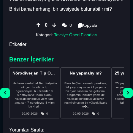
Birisi bana herhangi bir tavsiyede bulunabilir mi?
0
8
Kopyala
Kategori:
Tavsiye Öneri Floodları
Etiketler:
Benzer İçerikler
Nörodiverjan Tıp Öğrencisi Yeni Bir Yol Arıyor
Ne yapmalıyım?
Herkese merhaba! Ben İtalya'da
Biraz bağlam vermek gerekirse,
25 yaşındayı
okuyan İsrailli bir tıp
24 yaşındayım ve 21 yaşında
ve yanlış kar
öğrencisiyim. 6 üzerinden 5.
bir oyun tasarımı ve geliştirme
yapmadı
sınıftayım ve teorik olarak
programını bitirdim (temelde
cesaretimin 
yaklaşık bir buçuk yılım kaldı
yaklaşık bir buçuk yıl süren
hissediyorum.
ama son 7-neredeyse 8 yılımı
resmi olmayan bir yüksek lisans
istikrarsız
bu 4 yıl...
e�...
29.05.2026
0
29.05.2026
0
29.05
Yorumları Sırala: