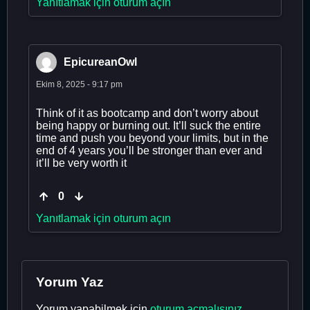
Yanıtlamak için oturum açın
EpicureanOwl
Ekim 8, 2025 - 9:17 pm
Think of it as bootcamp and don’t worry about
being happy or burning out. It’ll suck the entire
time and push you beyond your limits, but in the
end of 4 years you’ll be stronger than ever and
it’ll be very worth it
0
Yanıtlamak için oturum açın
Yorum Yaz
Yorum yapabilmek için
oturum açmalısınız
.