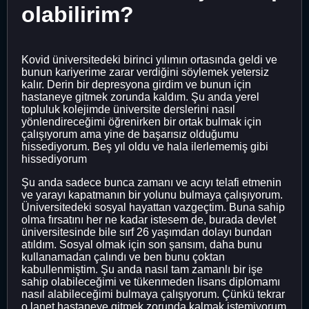
olabilirim?
Kovid üniversitedeki birinci yılımın ortasında geldi ve
bunun kariyerime zarar verdiğini söylemek yetersiz
kalır. Derin bir depresyona girdim ve bunun için
hastaneye gitmek zorunda kaldım. Şu anda yerel
topluluk kolejimde üniversite derslerini nasıl
yönlendireceğimi öğrenirken bir ortak bulmak için
çalışıyorum ama yine de başarısız olduğumu
hissediyorum. Beş yıl oldu ve hala ilerlememiş gibi
hissediyorum
Şu anda sadece bunca zamanı ve acıyı telafi etmenin
ve yarayı kapatmanın bir yolunu bulmaya çalışıyorum.
Üniversitedeki sosyal hayattan vazgeçtim. Buna sahip
olma fırsatını her ne kadar istesem de, burada devlet
üniversitesinde bile sırf 26 yaşımdan dolayı bundan
atıldım. Sosyal olmak için son şansım, daha bunu
kullanamadan çalındı ​​ve ben bunu çoktan
kabullenmiştim. Şu anda nasıl tam zamanlı bir işe
sahip olabileceğimi ve tükenmeden lisans diplomamı
nasıl alabileceğimi bulmaya çalışıyorum. Çünkü tekrar
o lanet hastaneye gitmek zorunda kalmak istemiyorum