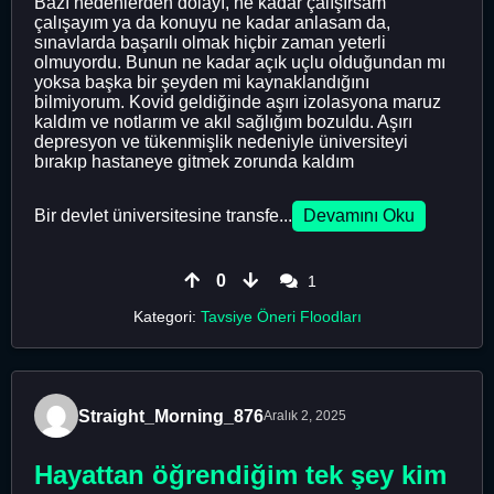
Bazı nedenlerden dolayı, ne kadar çalışırsam
çalışayım ya da konuyu ne kadar anlasam da,
sınavlarda başarılı olmak hiçbir zaman yeterli
olmuyordu. Bunun ne kadar açık uçlu olduğundan mı
yoksa başka bir şeyden mi kaynaklandığını
bilmiyorum. Kovid geldiğinde aşırı izolasyona maruz
kaldım ve notlarım ve akıl sağlığım bozuldu. Aşırı
depresyon ve tükenmişlik nedeniyle üniversiteyi
bırakıp hastaneye gitmek zorunda kaldım
Bir devlet üniversitesine transfe...
Devamını Oku
0
1
Kategori:
Tavsiye Öneri Floodları
Straight_Morning_876
Aralık 2, 2025
Hayattan öğrendiğim tek şey kim