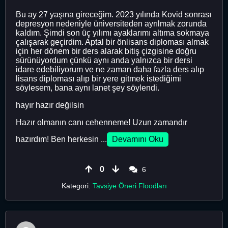
Bu ay 27 yaşına gireceğim. 2023 yılında Kovid sonrası
depresyon nedeniyle üniversiteden ayrılmak zorunda
kaldım. Şimdi son üç yılımı ayaklarımı altıma sokmaya
çalışarak geçirdim. Aptal bir önlisans diploması almak
için her dönem bir ders alarak bitiş çizgisine doğru
sürünüyordum çünkü aynı anda yalnızca bir dersi
idare edebiliyorum ve ne zaman daha fazla ders alıp
lisans diploması alıp bir yere gitmek istediğimi
söylesem, bana aynı lanet şey söylendi.
hayır hazır değilsin
Hazır olmanın canı cehenneme! Uzun zamandır
hazırdım! Ben herkesin ...
Devamını Oku
0
6
Kategori:
Tavsiye Öneri Floodları