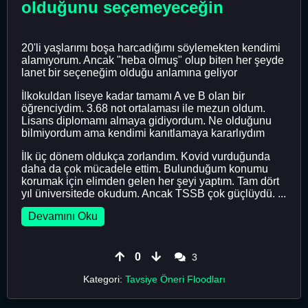
olduğunu seçemeyeceğin
20'li yaşlarımı boşa harcadığımı söylemekten kendimi
alamıyorum. Ancak "heba olmuş" olup biten her şeyde
lanet bir seçeneğim olduğu anlamına geliyor
İlkokuldan liseye kadar tamamı A ve B olan bir
öğrenciydim. 3.68 not ortalaması ile mezun oldum.
Lisans diplomamı almaya gidiyordum. Ne olduğunu
bilmiyordum ama kendimi kanıtlamaya kararlıydım
İlk üç dönem oldukça zorlandım. Kovid vurduğunda
daha da çok mücadele ettim. Bulunduğum konumu
korumak için elimden gelen her şeyi yaptım. Tam dört
yıl üniversitede okudum. Ancak TSSB çok güçlüydü. ...
Devamını Oku
0
3
Kategori:
Tavsiye Öneri Floodları