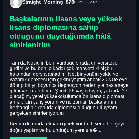
Straight_Morning_876
Ekim 26, 2025
Başkalarının lisans veya yüksek
lisans diplomasına sahip
olduğunu duyduğumda hâlâ
sinirlenirim
Tam da Kovid'in beni vurduğu sırada üniversiteye
girdim ve bu beni o kadar çok mahvetti ki hiçbir
hatamdan ders alamadım. Net bir yönüm yoktu ve
yazarlık derecesi için çekim yaptım ancak 2023'te eve
dönüp bir yıl boyunca depresyon nedeniyle hastaneye
gitmeye ikna oldum. Şimdi 26 yaşındayım, yakında 27
olacağım, yerel yüksekokulumda önlisans diploması
almak için çalışıyorum ve ne zaman başkalarının
herhangi bir konuda diploması olduğunu duysam,
gerçekten sinirleniyorum
Benim de orada olmam gerekiyordu. Lisede her şeyi
doğru yaptım ve bulunduğum yere ula�...