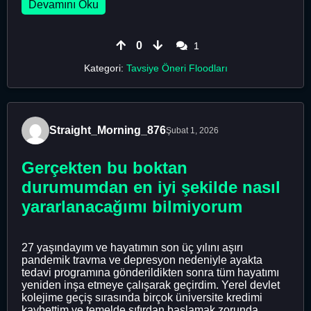
Devamını Oku
0
1
Kategori:
Tavsiye Öneri Floodları
Straight_Morning_876
Şubat 1, 2026
Gerçekten bu boktan
durumumdan en iyi şekilde nasıl
yararlanacağımı bilmiyorum
27 yaşındayım ve hayatımın son üç yılını aşırı
pandemik travma ve depresyon nedeniyle ayakta
tedavi programına gönderildikten sonra tüm hayatımı
yeniden inşa etmeye çalışarak geçirdim. Yerel devlet
kolejime geçiş sırasında birçok üniversite kredimi
kaybettim ve temelde sıfırdan başlamak zorunda