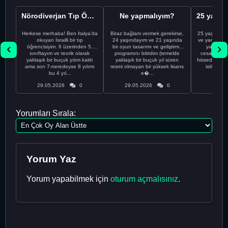
Nörodiverjan Tıp Öğrencisi Yeni Bir Yol Arıyor
Ne yapmalıyım?
Herkese merhaba! Ben İtalya'da
Biraz bağlam vermek gerekirse,
25 yaşındayı
okuyan İsrailli bir tıp
24 yaşındayım ve 21 yaşında
ve yanlış kar
öğrencisiyim. 6 üzerinden 5.
bir oyun tasarımı ve geliştirme
yapmadı
sınıftayım ve teorik olarak
programını bitirdim (temelde
cesaretimin 
yaklaşık bir buçuk yılım kaldı
yaklaşık bir buçuk yıl süren
hissediyorum.
ama son 7-neredeyse 8 yılımı
resmi olmayan bir yüksek lisans
istikrarsız
bu 4 yıl...
e�...
29.05.2026
0
29.05.2026
0
29.05
Yorumları Sırala:
Yorum Yaz
Yorum yapabilmek için
oturum açmalısınız
.