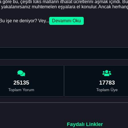
öre bu, çeşitli lüks malların ithalat ücretlerini aşmak içindi. Bun
 yakalanırsanız muhtemelen eşyalara el konulur. Ancak herhangi
? Bu işe ne deniyor? Vey...
Devamını Oku
25135
17783
Toplam Yorum
Toplam Üye
Faydalı Linkler