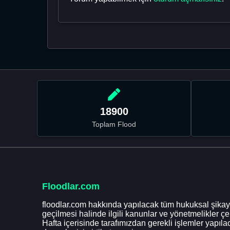
18900
Toplam Flood
Floodlar.com
floodlar.com hakkında yapılacak tüm hukuksal şikaye
geçilmesi halinde ilgili kanunlar ve yönetmelikler ç
Hafta içerisinde tarafımızdan gerekli işlemler yapılac