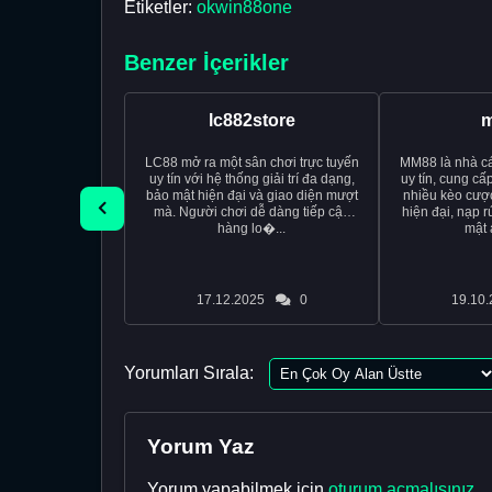
Etiketler:
okwin88one
Benzer İçerikler
lc882store
LC88 mở ra một sân chơi trực tuyến
MM88 là nhà cá
uy tín với hệ thống giải trí đa dạng,
uy tín, cung cấ
bảo mật hiện đại và giao diện mượt
nhiều kèo cượ
mà. Người chơi dễ dàng tiếp cận
hiện đại, nạp 
hàng lo�...
mật 
17.12.2025
0
19.10.
Yorumları Sırala:
Yorum Yaz
Yorum yapabilmek için
oturum açmalısınız
.