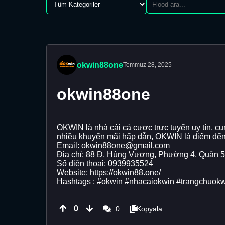
okwin88one
Temmuz 28, 2025
okwin88one
OKWIN là nhà cái cá cược trực tuyến uy tín, cun
nhiều khuyến mãi hấp dẫn, OKWIN là điểm đến lý
Email: okwin88one@gmail.com
Địa chỉ: 88 Đ. Hùng Vương, Phường 4, Quận 5
Số điện thoại: 0939935524
Website: https://okwin88.one/
Hashtags : #okwin #nhacaiokwin #trangchuo
0
0
Kopyala