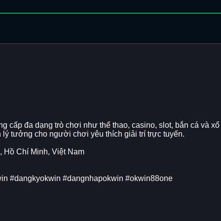
g cấp đa dạng trò chơi như thể thao, casino, slot, bắn cá và xổ
 tưởng cho người chơi yêu thích giải trí trực tuyến.
, Hồ Chí Minh, Việt Nam
kwin #dangkyokwin #dangnhapokwin #okwin88one