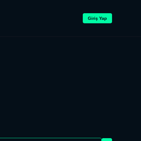
Giriş Yap