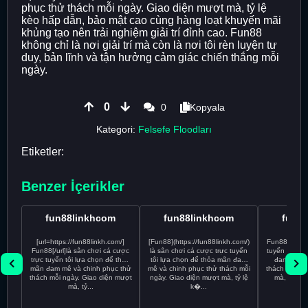
phục thử thách mỗi ngày. Giao diện mượt mà, tỷ lệ
kèo hấp dẫn, bảo mật cao cùng hàng loạt khuyến mãi
khủng tạo nên trải nghiệm giải trí đỉnh cao. Fun88
không chỉ là nơi giải trí mà còn là nơi tôi rèn luyện tư
duy, bản lĩnh và tận hưởng cảm giác chiến thắng mỗi
ngày.
0
0
Kopyala
Kategori:
Felsefe Floodları
Etiketler:
Benzer İçerikler
fun88linkhcom
fun88linkhcom
fun8
[url=https://fun88linkh.com/]
[Fun88](https://fun88linkh.com/)
Fun88 là sân
Fun88[/url]là sân chơi cá cược
là sân chơi cá cược trực tuyến
tuyến tôi lự
trực tuyến tôi lựa chọn để thỏa
tôi lựa chọn để thỏa mãn đam
đam mê và
mãn đam mê và chinh phục thử
mê và chinh phục thử thách mỗi
thách mỗi ng
thách mỗi ngày. Giao diện mượt
ngày. Giao diện mượt mà, tỷ lệ
mà, tỷ lệ 
mà, tỷ...
k�...