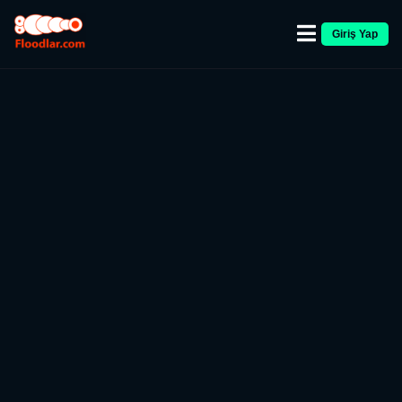
Giriş Yap