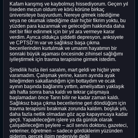
Kafam karışmış ve kaybolmuş hissediyorum. Geçen yıl
liseden mezun oldum ve körü körüne birkaç
üniversiteye başvurdum. Nereye gitmek istediğime
veya ne okumak istediğime dair hiçbir fikrim yoktu, bu
yüzden para kazanmak ve geleceğim hakkında daha
net bir fikir edinmek için bir yıl ara vermeye karar
verdim. Ayrıca oldukça şiddetli depresyon, anksiyete
ve CPTSD’m var ve sağlıksız başa çıkma
becerilerinden kurtulmak ve umarım hayatımın bir
sonraki büyük aşaması öncesinde zihinsel sağlığımı
iyileştirmek için travma terapisine girmek istedim.
Şimdilik hızla ileri saralım, mart geldi ve hiçbir yere
varamadım. Çalışmak yerine, kasım ayında ayak
bileğimden sakatlandığım için bottaydım ve ocak
ayının başında bağlarımı yırttım, ameliyattan yaklaşık
altı hafta sonra bana kaldı ve tekrar çalışmaya
başlamadan önce Tanrı bilir ne kadar zaman kaldı.
Sağlıksız başa çıkma becerilerine geri döndüğüm için
travma terapisini bırakmak zorunda kaldım. boşluk yılı,
daha fazla netlik olmadan göz açıp kapayıncaya kadar
geçti. Yapabileceğim işlere ya da günlük olarak
çalışabileceğim şeylere – acil servis doktoru, gazeteci,
veteriner, öğretmen – sadece gördüklerim yüzünden
giderim, gerçek ilgim nedeniyle değil