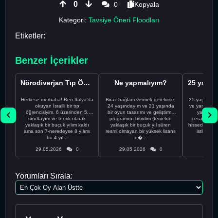
0
0
Kopyala
Kategori:
Tavsiye Öneri Floodları
Etiketler:
Benzer İçerikler
Nörodiverjan Tıp Öğrencisi Yeni Bir Yol Arıyor
Ne yapmalıyım?
Herkese merhaba! Ben İtalya'da
Biraz bağlam vermek gerekirse,
25 yaşındayı
okuyan İsrailli bir tıp
24 yaşındayım ve 21 yaşında
ve yanlış kar
öğrencisiyim. 6 üzerinden 5.
bir oyun tasarımı ve geliştirme
yapmadı
sınıftayım ve teorik olarak
programını bitirdim (temelde
cesaretimin 
yaklaşık bir buçuk yılım kaldı
yaklaşık bir buçuk yıl süren
hissediyorum.
ama son 7-neredeyse 8 yılımı
resmi olmayan bir yüksek lisans
istikrarsız
bu 4 yıl...
e�...
29.05.2026
0
29.05.2026
0
29.05
Yorumları Sırala: