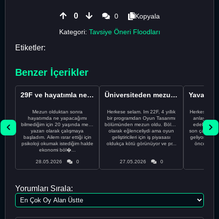
0
0
Kopyala
Kategori:
Tavsiye Öneri Floodları
Etiketler:
Benzer İçerikler
29F ve hayatımla ne yapacağımı bilmiyorum
Üniversiteden mezun oldum ve şimdi ne yapacağımı bilmiy...
Mezun olduktan sonra
Herkese selam. Im 22F, 4 yıllık
Herkese merh
hayatımda ne yapacağımı
bir programdan Oyun Tasarımı
anlayabilec
bilmediğim için 20 yaşında metin
bölümünden mezun oldu. Bölüm
edebileceğ
yazarı olarak çalışmaya
olarak eğlenceliydi ama oyun
son çare ola
başladım. Ailem ısrar ettiği için
geliştiricileri için iş piyasası
geliyorum. Be
psikoloji okumak istediğim halde
oldukça kötü görünüyor ve pr...
önce ABD'
ekonomi böl�...
zam
28.05.2026
0
27.05.2026
0
25.05
Yorumları Sırala: