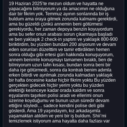
19 Haziran 2025’te mezun oldum ve hayatta ne
yapacağımı bilmiyorum ya da amacımın ne olduğuna
dair bir fikrim yok. Temmuz ayının sonlarında bir iş
buldum ama oraya gitmek zorunda kalmamı gerektirdi,
ama bu güzeldi çünkü annemin beni götürmesi
gerekiyordu, her zaman depoya benzin koyuyordum
ama bu sefer onun arabası sorun çıkarmaya başladı
ve ben yaklaşık 2 check-in yaptım ve yaklaşık 800-900
biriktirdim, bu yüzden bundan 200 alıyorum ve devam
eden sorunları düzelttim ve tamir ettirdikten hemen
sonra olduğu gibi ertesi gün hakkında konuşuyorum,
annem benimle konuşmayı tamamen bıraktı, ben de
bilmiyorum uzun lafın kısası, bundan sonra beni bir
daha işe götürmedi, sonra da kontratı benim adımla
erken bitirdi ve ayrılmak zorunda kalmadan yaklaşık
bir hafta öncesine kadar hiçbir fikrim yoktu Bu yüzden
gerçekten gidecek hiçbir yerim yoktu bu yüzden
elektriği kesinceye kadar orada kaldım ve sonra
eşyalarımı taşırken polisi aradı ve ellerimi onun
üzerine koyduğumu ve bunun uzun süredir devam
ettiğini söyledi… sadece kendini polise deli gibi
gösterdi. Ama 19 yaşındayım, kız arkadaşımla
yaşamaktan atıldım ve yeni bir iş buldum. Shii’mi
temizlemek istiyorum ama hayatta daha fazlası var