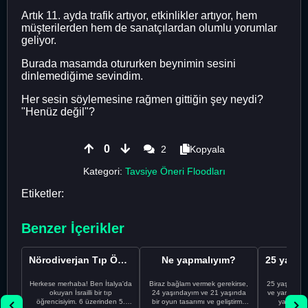
Artık 11. ayda trafik artıyor, etkinlikler artıyor, hem
müşterilerden hem de sanatçılardan olumlu yorumlar
geliyor.
Burada masamda otururken beynimin sesini
dinlemediğime sevindim.
Her sesin söylemesine rağmen gittiğin şey neydi?
"Henüz değil"?
0
2
Kopyala
Kategori:
Tavsiye Öneri Floodları
Etiketler:
Benzer İçerikler
Nörodiverjan Tıp Öğrencisi Yeni Bir Yol Arıyor
Ne yapmalıyım?
Herkese merhaba! Ben İtalya'da
Biraz bağlam vermek gerekirse,
25 yaşındayı
okuyan İsrailli bir tıp
24 yaşındayım ve 21 yaşında
ve yanlış kar
öğrencisiyim. 6 üzerinden 5.
bir oyun tasarımı ve geliştirme
yapmadı