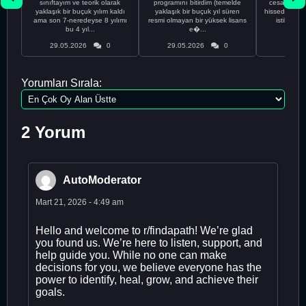
sınıftayım ve teorik olarak
programını bitirdim (temelde
cesaretimin 
yaklaşık bir buçuk yılım kaldı
yaklaşık bir buçuk yıl süren
hissediyorum.
ama son 7-neredeyse 8 yılımı
resmi olmayan bir yüksek lisans
istikrarsız
bu 4 yıl...
e�...
29.05.2026
0
29.05.2026
0
29.05
Yorumları Sırala:
2 Yorum
AutoModerator
Mart 21, 2026 - 4:49 am
Hello and welcome to r/findapath! We’re glad
you found us. We’re here to listen, support, and
help guide you. While no one can make
decisions for you, we believe everyone has the
power to identify, heal, grow, and achieve their
goals.