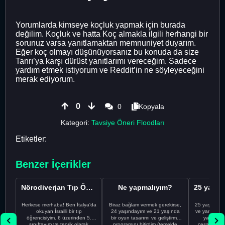
Yorumlarda kimseye koçluk yapmak için burada
değilim. Koçluk ve hatta Koç almakla ilgili herhangi bir
sorunuz varsa yanıtlamaktan memnuniyet duyarım.
Eğer koç olmayı düşünüyorsanız bu konuda da size
Tanrı’ya karşı dürüst yanıtlarımı vereceğim. Sadece
yardım etmek istiyorum ve Reddit’in ne söyleyeceğini
merak ediyorum.
0
0
Kopyala
Kategori:
Tavsiye Öneri Floodları
Etiketler:
Benzer İçerikler
Nörodiverjan Tıp Öğrencisi Yeni Bir Yol Arıyor
Ne yapmalıyım?
Herkese merhaba! Ben İtalya'da
Biraz bağlam vermek gerekirse,
25 yaşındayı
okuyan İsrailli bir tıp
24 yaşındayım ve 21 yaşında
ve yanlış kar
öğrencisiyim. 6 üzerinden 5.
bir oyun tasarımı ve geliştirme
yapmadı
sınıftayım ve teorik olarak
programını bitirdim (temelde
cesaretimin 