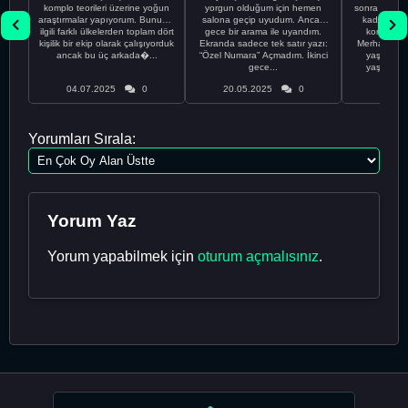
komplo teorileri üzerine yoğun
yorgun olduğum için hemen
sonra da ond
araştırmalar yapıyorum. Bununla
salona geçip uyudum. Ancak
kadar uza
ilgili farklı ülkelerden toplam dört
gece bir arama ile uyandım.
korktuğun
kişilik bir ekip olarak çalışıyorduk
Ekranda sadece tek satır yazı:
Merhaba be
ancak bu üç arkada�...
“Özel Numara” Açmadım. İkinci
yaşındayı
gece...
yaşıyorum
04.07.2025
0
20.05.2025
0
20.05
Yorumları Sırala:
Yorum Yaz
Yorum yapabilmek için
oturum açmalısınız
.