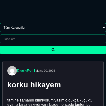
DarthEvil1
Mayıs 20, 2025
korku hikayem
tam ne zamandı bilmiyorum yașım oldukça küçüktü
evimiz biraz eskiydi yani bizden öncede birileri bu