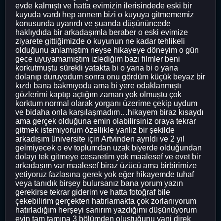
evde kalmıștı ve hatta evimizin ilerisindede eski bir
kuyuda vardı hep annem bizi o kuyuya gitmememiz
konusunda uyarırdı ve șuanda düșününcede
haklıydıda bir arkadașımla beraber o eski evimize
ziyarete gittiğimizde o kuyunun ne kadar tehlikeli
olduğunu anlamıștım neyse hikayeye döneyim o gün
gece uyuyamamıștım izlediğim bazı filmler beni
korkutmuștu sürekli yatakta bi o yana bi o yana
dolanıp duruyodum sonra onu gördüm küçük beyaz bir
kızdı bana bakmıyodu ama bi yere odaklanmıștı
gözlerimi kaptıp açtığım zaman yok olmuștu çok
korktum normal olarak yorganı üzerime çekip uydum
ve bidaha onla karșılașmadım…hikayem biraz kısaydı
ama gerçek olduğuna emin olabilirsiniz oraya tekrar
gitmek istemiyorum özellikle yanlız bir șekilde
arkadıșım üniversite için Artvinden ayrıldı ve 2 yıl
gelmiyecek o ev toplumdan uzak biyerde olduğundan
dolayı tek gitmeye cesaretim yok maalesef ve evet bir
arkadașım var maalesef biraz üzücü ama birbirimize
yetiyoruz fazlasına gerek yok eğer hikayemde tuhaf
veya tanıdık birșey bulursanız bana yorum yazın
gerekirse tekrar giderim ve hatta fotoğraf bile
çekebilirim gerçekten hatırlamakta çok zorlanıyorum
hatırladığım herșeyi sanırım yazdığımı düșünüyorum
evin tam tamına 3 bölümden oluștuğunu yani direk