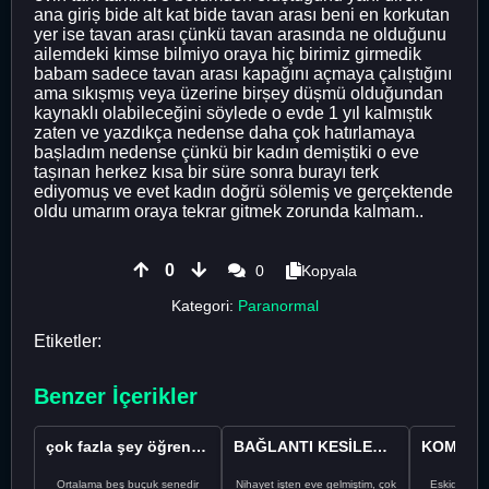
ana giriș bide alt kat bide tavan arası beni en korkutan
yer ise tavan arası çünkü tavan arasında ne olduğunu
ailemdeki kimse bilmiyo oraya hiç birimiz girmedik
babam sadece tavan arası kapağını açmaya çalıștığını
ama sıkıșmıș veya üzerine birșey düșmü olduğundan
kaynaklı olabileceğini söylede o evde 1 yıl kalmıștık
zaten ve yazdıkça nedense daha çok hatırlamaya
bașladım nedense çünkü bir kadın demiștiki o eve
tașınan herkez kısa bir süre sonra burayı terk
ediyomuș ve evet kadın doğrü sölemiș ve gerçektende
oldu umarım oraya tekrar gitmek zorunda kalmam..
0
0
Kopyala
Kategori:
Paranormal
Etiketler:
Benzer İçerikler
çok fazla şey öğrendim kurtulamıyorum
BAĞLANTI KESİLEMEDİ (Paranormal Kısa Hikaye)
Ortalama beş buçuk senedir
Nihayet işten eve gelmiştim, çok
Eskiden çok