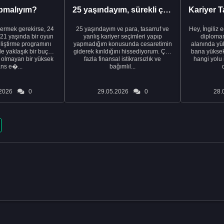
pmalıyım?
25 yaşındayım, sürekli çalışıyorum ve hâlâ maddi a...
ermek gerekirse, 24
25 yaşındayım ve para, tasarruf ve
Hey, İngiliz 
21 yaşında bir oyun
yanlış kariyer seçimleri yapıp
diplomam
liştirme programını
yapmadığım konusunda cesaretimin
alanında yük
de yaklaşık bir buçuk
giderek kırıldığını hissediyorum. Çok
bana yüksek 
i olmayan bir yüksek
fazla finansal istikrarsızlık ve
hangi yolu 
ans e�...
bağımlıl...
2026
0
29.05.2026
0
28.