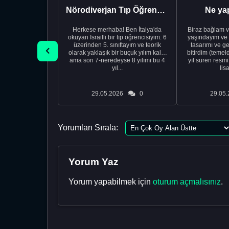
Nörodiverjan Tıp Öğrencisi Yeni Bir Yol Arıyor
Ne ya
Herkese merhaba! Ben İtalya'da
Biraz bağlam v
okuyan İsrailli bir tıp öğrencisiyim. 6
yaşındayım ve 
üzerinden 5. sınıftayım ve teorik
tasarımı ve ge
olarak yaklaşık bir buçuk yılım kaldı
bitirdim (temel
ama son 7-neredeyse 8 yılımı bu 4
yıl süren resm
yıl...
lis
29.05.2026
0
29.05.
Yorumları Sırala:
Yorum Yaz
Yorum yapabilmek için
oturum açmalısınız
.