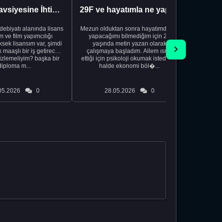
Kariyer Tavsiyesine İhtiyacınız Var
29F ve hayatımla ne yapacağımı bilmiyorum
edebiyatı alanında lisans
Mezun olduktan sonra hayatımda ne
Yeni bir
 ve film yapımcılığı
yapacağımı bilmediğim için 20
vardiya. 
sek lisansım var, şimdi
yaşında metin yazarı olarak
Hs'den
maaşlı bir iş getirecek
çalışmaya başladım. Ailem ısrar
taşınd
izlemeliyim? başka bir
ettiği için psikoloji okumak istediğim
zamanlar
diploma m...
halde ekonomi böl�...
otel
05.2026
0
28.05.2026
0