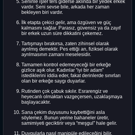
Seninle işler ters giderse aklında bir yedek erkek
vardır. Seni sevse bile, arkada her zaman
bekleyen biri vardır.
İlk etapta çekici gelir, ama özgüven ve güç
kalmasını sağlar. Parasız, güvensiz ya da zayıf
bir erkek uzun süre dikkatini çekemez.
Tartışmayı bırakırsa, zaten zihinsel olarak
ayrılmış demektir. Pes ettiği an, fiziksel olarak
ayrılmasının zamanı meselesidir.
Tamamen kontrol edemeyeceği bir erkeğe
gizlice aşık olur. Kadınlar “iyi bir adam”
istediklerini iddia eder, fakat derinlerde sınırları
olan bir erkeğe saygı duyarlar.
Rutinden çok çabuk sıkılır. Esrarengiz ve
heyecanlı olmaktan vazgeçersen, uzaklaşmaya
başlayacaktır.
Sana çekim duyusunu kaybettiğini asla
söylemez. Bunun yerine bahaneler üretir,
samimiyeti geciktirir veya “meşgul” hale gelir.
Duygularla nasıl manipüle edileceğini bilir.