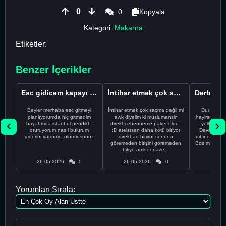
0
0
Kopyala
Kategori:
Makarna
Etiketler:
Benzer İçerikler
Esc gidicem kapayı koydum
İntihar etmek çok saçma değil mi
Beyler merhaba esc gitmeyi
İntihar etmek çok saçma değil mi
Dur Oğlum
planlıyorumda hiç gitmedim
awk diyelim ki muslumansin
hayirsever bi
hayatımda istanbul pendikte
direkt cehenneme paket oldun
yolla deme
oturuyorum nasıl bulurum
:D ateistsen daha kötü bitiyor
Devrim abi a
giderim yardımcı olurmusunuz
direkt aq bitiyor sonunu
dibine vurdu
göremeden bitişini göremeden
Bos muhabbe
bitiyo amk cenaze...
an
26.05.2026
0
26.05.2026
0
26.05
Yorumları Sırala: