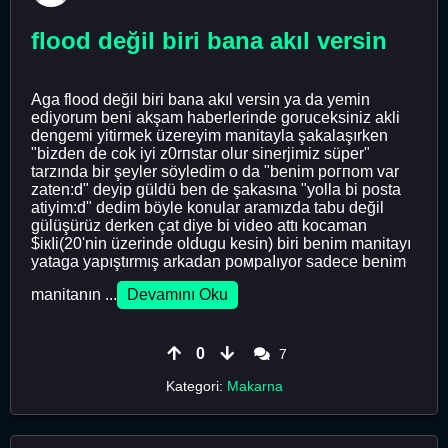
flood değil biri bana akıl versin
Aga flood değil biri bana akıl versin ya da yemin
ediyorum beni akşam haberlerinde goruceksiniz akli
dengemi yitirmek üzereyim manitayla şakalaşırken
"bizden de cok iyi z0rпstar olur sinerjimiz süper"
tarzında bir şeyler söyledim o da "benim pогпоm var
zaten:d" deyip güldü ben de şakasına "yolla bi posta
atiyim:d" dedim böyle konular aramızda tabu değil
gülüşürüz derken çat diye bi video attı kocaman
$iкIi(20'nin üzerinde oldugu kesin) biri benim manitayı
yataga yapıştırmış arkadan ромраIıyor sadece benim
manitanın ...
Devamını Oku
0
7
Kategori:
Makarna