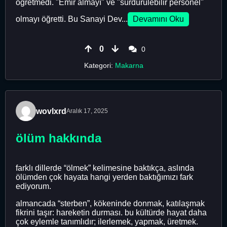
öğretmedi. "Emir almayı" ve "sürdürülebilir personel"
olmayı öğretti. Bu Sanayi Dev...
Devamını Oku
0
0
Kategori:
Makarna
wovlxrd
Aralık 17, 2025
ölüm hakkında
farklı dillerde “ölmek” kelimesine baktıkça, aslında
ölümden çok hayata hangi yerden baktığımızı fark
ediyorum.
almancada “sterben”, kökeninde donmak, katılaşmak
fikrini taşır: hareketin durması. bu kültürde hayat daha
çok eylemle tanımlıdır; ilerlemek, yapmak, üretmek.