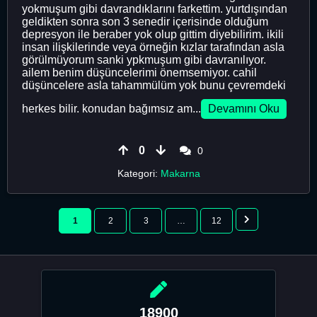
yokmuşum gibi davrandıklarını farkettim. yurtdışından
geldikten sonra son 3 senedir içerisinde olduğum
depresyon ile beraber yok olup gittim diyebilirim. ikili
insan ilişkilerinde veya örneğin kızlar tarafından asla
görülmüyorum sanki ypkmuşum gibi davranılıyor.
ailem benim düşüncelerimi önemsemiyor. cahil
düşüncelere asla tahammülüm yok bunu çevremdeki
herkes bilir. konudan bağımsız am...
Devamını Oku
0
0
Kategori:
Makarna
1
2
3
…
12
18900