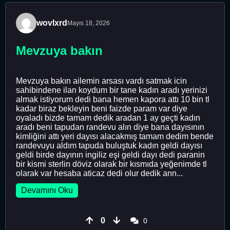
wovlxrd
Mayıs 18, 2026
Mevzuya bakın
Mevzuya bakın ailemin arsası vardı satmak icin
sahibindene ilan koydum bir tane kadın aradı yerinizi
almak istiyorum dedi bana hemen kapora attı 10 bin tl
kadar biraz bekleyin beni faizde param var diye
oyaladı bizde tamam dedik aradan 1 ay geçti kadın
aradı beni tapudan randevu alın diye bana dayısının
kimliğini attı yeri dayısı alacakmış tamam dedim bende
randevuyu aldım tapuda buluştuk kadın geldi dayısı
geldi birde dayının ingiliz eşi geldi dayı dedi paranin
bir kismi sterlin döviz olarak bir kısmıda yeğenimde tl
olarak var hesaba aticaz dedi olur dedik ann...
Devamını Oku
0
0