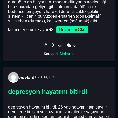
durduğun an bitiyorsun. modern dünyanın aceleciliği
biraz buradan geliyor gibi. almancada ölüm çok
bedensel bir şeydir: hareket durur, sıcaklık çekilir,
sistem kilitlenir. bu yüzden erstarren (donakalmak),
stillstehen (durmak), kalt werden (soğumak) gibi
kelimeler ölümle aynı �...
Devamını Oku
0
0
Kategori:
Makarna
wovlxrd
Aralık 14, 2025
depresyon hayatımı bitirdi
depresyon hayatımı bitirdi. 26 yasındayım hatrı sayılır
derecede bi işim ve kazancım var ailemle yaşıyorum.
uzun bir süredir insanların beni dinlemediğini ve sanki