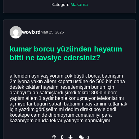
Kategori:
Makarna
wovlxrd
Mart 25, 2026
kumar borcu yüzünden hayatım
bitti ne tavsiye edersiniz?
ailemden ayrı yaşıyorum çok büyük borca batmıştım
2milyona yakın ailem kapattı üstüne de 500 bin daha
destek çıktılar hayatımı resetlemiştim bunun için
arabayı falan satmışlardı şimdi tekrar 800bin borç
yaptım ailem 1 aydır benle konuşmuyor telefonlarımı
açmıyorlar bugün sabah babamın bayramını kutlamak
için yazdım görüşelim mi dedim direkt böyle dedi.
kocatepe camide dilenioyrum cumaları iyi para
kazanıyom onuda tekrar yatırıyom napmalıyım
0
0