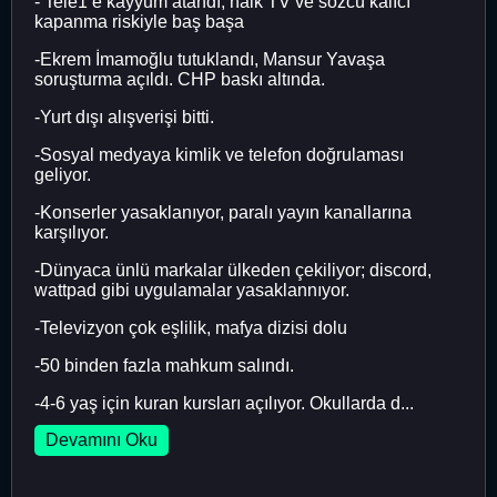
- Tele1 e kayyum atandı, halk TV ve sözcü kalıcı
kapanma riskiyle baş başa
-Ekrem İmamoğlu tutuklandı, Mansur Yavaşa
soruşturma açıldı. CHP baskı altında.
-Yurt dışı alışverişi bitti.
-Sosyal medyaya kimlik ve telefon doğrulaması
geliyor.
-Konserler yasaklanıyor, paralı yayın kanallarına
karşılıyor.
-Dünyaca ünlü markalar ülkeden çekiliyor; discord,
wattpad gibi uygulamalar yasaklannıyor.
-Televizyon çok eşlilik, mafya dizisi dolu
-50 binden fazla mahkum salındı.
-4-6 yaş için kuran kursları açılıyor. Okullarda d...
Devamını Oku