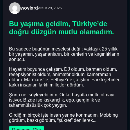
wovlxrd
Aralık 29, 2025
Bu yaşıma geldim, Türkiye’de
doğru düzgün mutlu olamadım.
Bu sadece bugünün meselesi değil; yaklaşık 25 yıllık
bir yaşamın, yaşananların, birikenlerin ve kırgınlıkların
sonucu.
Hayatım boyunca çalıştım. DJ oldum, barmen oldum,
resepsiyonist oldum, animatör oldum, kameraman
oldum. Marmaris’te, Fethiye’de çalıştım. Farklı şehirler,
farklı insanlar, farklı milletler gördüm.
Şunu net söyleyebilirim: Onlar hayatta mutlu olmayı
istiyor. Bizde ise kıskançlık, ego, gerginlik ve
tahammülsüzlük çok yaygın.
Girdiğim birçok işte insan yerine konmadım. Mobbing
gördüm, baskı gördüm, “şükret” denilerek...
Devamını Oku