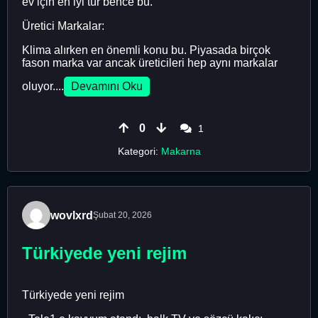
ev için en iyi tür bence bu.
Üretici Markalar:
Klima alırken en önemli konu bu. Piyasada birçok
fason marka var ancak üreticileri hep aynı markalar
oluyor....
Devamını Oku
0
1
Kategori:
Makarna
wovlxrd
Şubat 20, 2026
Türkiyede yeni rejim
Türkiyede yeni rejim