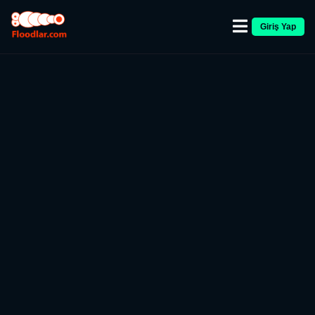
Giriş Yap